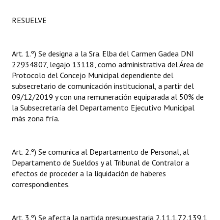
Huéspedes de Honor - Registro
RESUELVE
Antiguos Pobladores - Registro
Reconocimientos - Registro
Art. 1.º) Se designa a la Sra. Elba del Carmen Gadea DNI
22934807, legajo 13118, como administrativa del Área de
Bariloche, Municipio intercultural
Protocolo del Concejo Municipal dependiente del
subsecretario de comunicación institucional, a partir del
Entrega de distinciones
09/12/2019 y con una remuneración equiparada al 50% de
la Subsecretaría del Departamento Ejecutivo Municipal
REFORMA DE LA CARTA ORGÁNICA
más zona fría.
Art. 2.º) Se comunica al Departamento de Personal, al
Departamento de Sueldos y al Tribunal de Contralor a
efectos de proceder a la liquidación de haberes
correspondientes.
Art. 3.º) Se afecta la partida presupuestaria 2.11.1.72.139.1