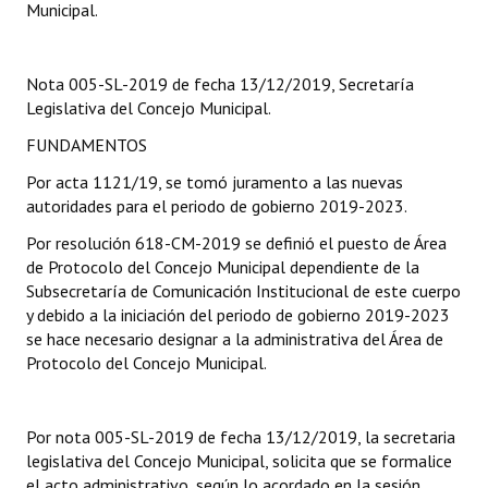
Municipal.
Dictámenes Asesoría Letrada
Nota 005-SL-2019 de fecha 13/12/2019, Secretaría
Actas de Sesión
Legislativa del Concejo Municipal.
Informes de Unidad Coordinadora
FUNDAMENTOS
Ejecución Presupuestaria
Por acta 1121/19, se tomó juramento a las nuevas
autoridades para el periodo de gobierno 2019-2023.
Actas de Audiencias Públicas
Por resolución 618-CM-2019 se definió el puesto de Área
de Protocolo del Concejo Municipal dependiente de la
NORMATIVA
Subsecretaría de Comunicación Institucional de este cuerpo
y debido a la iniciación del periodo de gobierno 2019-2023
Comunicaciones
se hace necesario designar a la administrativa del Área de
Protocolo del Concejo Municipal.
Declaraciones
Resoluciones
Por nota 005-SL-2019 de fecha 13/12/2019, la secretaria
Resoluciones de Presidencia
legislativa del Concejo Municipal, solicita que se formalice
el acto administrativo, según lo acordado en la sesión