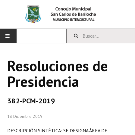
INICIO
Resoluciones de
CONCEJO
Presidencia
Bloques Políticos
Integrantes del Concejo
382-PCM-2019
Comisiones Permanentes
18 Diciembre 2019
Comisiones Especiales
Concejales Mandato Cumplido
DESCRIPCIÓN SINTÉTICA: SE DESIGNA ÁREA DE