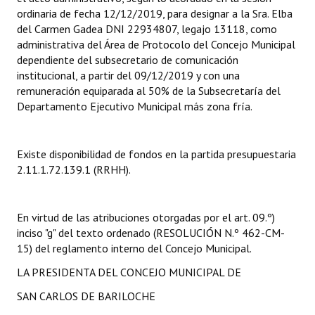
INSTITUCIONAL
ordinaria de fecha 12/12/2019, para designar a la Sra. Elba
del Carmen Gadea DNI 22934807, legajo 13118, como
Antiguos Pobladores
administrativa del Área de Protocolo del Concejo Municipal
dependiente del subsecretario de comunicación
Noticias Destacadas
institucional, a partir del 09/12/2019 y con una
remuneración equiparada al 50% de la Subsecretaría del
Registros y Distinciones
Departamento Ejecutivo Municipal más zona fría.
Datos Históricos
Existe disponibilidad de fondos en la partida presupuestaria
Premio al Mérito - Registro
2.11.1.72.139.1 (RRHH).
Audiencias Públicas - Registro
Mujeres que Dejaron Huellas - Registro
En virtud de las atribuciones otorgadas por el art. 09.º)
inciso "g" del texto ordenado (RESOLUCIÓN N.º 462-CM-
Periodistas Decanos - Registro
15) del reglamento interno del Concejo Municipal.
LA PRESIDENTA DEL CONCEJO MUNICIPAL DE
Ciudadano Ilustre - Registro
SAN CARLOS DE BARILOCHE
Banca del Vecino - Registro