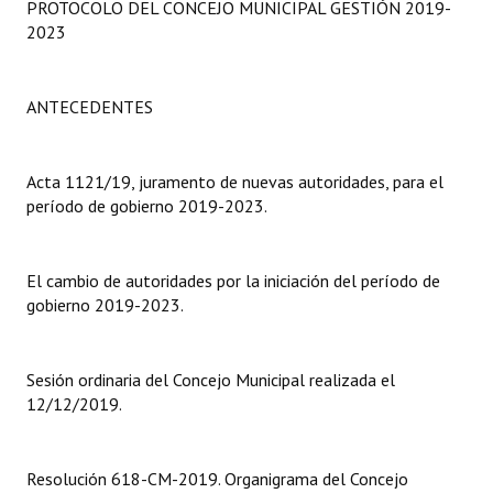
PROTOCOLO DEL CONCEJO MUNICIPAL GESTIÓN 2019-
Programas
2023
LEGISLACIÓN
ANTECEDENTES
Constitución Nacional
Constitución Provincial
Acta 1121/19, juramento de nuevas autoridades, para el
período de gobierno 2019-2023.
Carta Orgánica 2007
Reglamento Interno
El cambio de autoridades por la iniciación del período de
Digesto
gobierno 2019-2023.
Organigrama
Sesión ordinaria del Concejo Municipal realizada el
DOCUMENTOS
12/12/2019.
Informes de Gestión
Resolución 618-CM-2019. Organigrama del Concejo
Proyectos Presentados