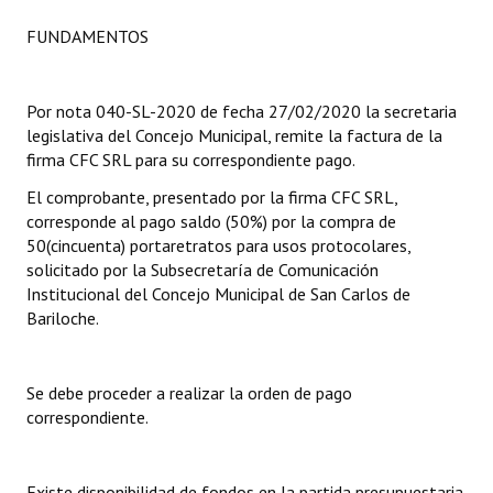
FUNDAMENTOS
Dictámenes Asesoría Letrada
Actas de Sesión
Por nota 040-SL-2020 de fecha 27/02/2020 la secretaria
legislativa del Concejo Municipal, remite la factura de la
Informes de Unidad Coordinadora
firma CFC SRL para su correspondiente pago.
Ejecución Presupuestaria
El comprobante, presentado por la firma CFC SRL,
corresponde al pago saldo (50%) por la compra de
Actas de Audiencias Públicas
50(cincuenta) portaretratos para usos protocolares,
solicitado por la Subsecretaría de Comunicación
NORMATIVA
Institucional del Concejo Municipal de San Carlos de
Bariloche.
Comunicaciones
Declaraciones
Se debe proceder a realizar la orden de pago
Resoluciones
correspondiente.
Resoluciones de Presidencia
Existe disponibilidad de fondos en la partida presupuestaria