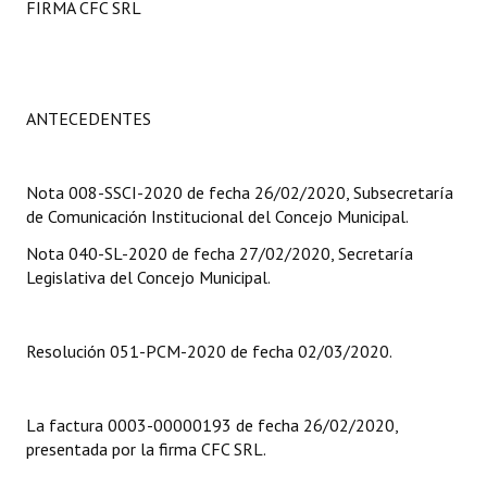
FIRMA CFC SRL
Programas
LEGISLACIÓN
ANTECEDENTES
Constitución Nacional
Constitución Provincial
Nota 008-SSCI-2020 de fecha 26/02/2020, Subsecretaría
Carta Orgánica 2007
de Comunicación Institucional del Concejo Municipal.
Nota 040-SL-2020 de fecha 27/02/2020, Secretaría
Reglamento Interno
Legislativa del Concejo Municipal.
Digesto
Organigrama
Resolución 051-PCM-2020 de fecha 02/03/2020.
DOCUMENTOS
La factura 0003-00000193 de fecha 26/02/2020,
Informes de Gestión
presentada por la firma CFC SRL.
Proyectos Presentados