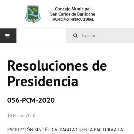
INICIO
Resoluciones de
CONCEJO
Presidencia
Bloques Políticos
Integrantes del Concejo
056-PCM-2020
Comisiones Permanentes
10 Marzo 2020
Comisiones Especiales
Concejales Mandato Cumplido
ESCRIPCIÓN SINTÉTICA: PAGO A CUENTA FACTURA A LA