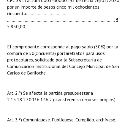
CFC SRL factura 0003-00000193 de fecha 26/02/2020,
Huéspedes de Honor - Registro
por un importe de pesos cinco mil ochocientos
cincuenta...................................
Antiguos Pobladores - Registro
………………………………....................................................... $
5.850,00.
Reconocimientos - Registro
Bariloche, Municipio intercultural
El comprobante corresponde al pago saldo (50%) por la
compra de 50(cincuenta) portaretratos para usos
Entrega de distinciones
protocolares, solicitado por la Subsecretaría de
Comunicación Institucional del Concejo Municipal de San
REFORMA DE LA CARTA ORGÁNICA
Carlos de Bariloche.
Art. 2.º) Se afecta la partida presupuestaria
2.15.18.27.0036.146.2 (transferencia recursos propios).
Art. 3.º) Comuníquese. Publíquese. Cumplido, archívese.