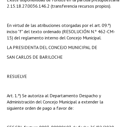
INSTITUCIONAL
2.15.18.27.0036.146.2 (transferencia recursos propios).
Antiguos Pobladores
En virtud de las atribuciones otorgadas por el art. 09.º)
Noticias Destacadas
inciso "f" del texto ordenado (RESOLUCIÓN N.º 462-CM-
15) del reglamento interno del Concejo Municipal.
Registros y Distinciones
LA PRESIDENTA DEL CONCEJO MUNICIPAL DE
Datos Históricos
SAN CARLOS DE BARILOCHE
Premio al Mérito - Registro
Audiencias Públicas - Registro
RESUELVE
Mujeres que Dejaron Huellas - Registro
Art. 1.º) Se autoriza al Departamento Despacho y
Periodistas Decanos - Registro
Administración del Concejo Municipal a extender la
siguiente orden de pago a favor de:
Ciudadano Ilustre - Registro
Banca del Vecino - Registro