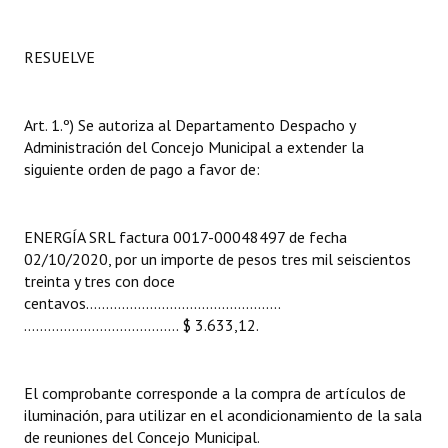
INSTITUCIONAL
RESUELVE
Antiguos Pobladores
Noticias Destacadas
Art. 1.º) Se autoriza al Departamento Despacho y
Registros y Distinciones
Administración del Concejo Municipal a extender la
siguiente orden de pago a favor de:
Datos Históricos
Premio al Mérito - Registro
ENERGÍA SRL factura 0017-00048497 de fecha
02/10/2020, por un importe de pesos tres mil seiscientos
Audiencias Públicas - Registro
treinta y tres con doce
centavos……………..................................
Mujeres que Dejaron Huellas - Registro
………………….................. $ 3.633,12.
Periodistas Decanos - Registro
Ciudadano Ilustre - Registro
El comprobante corresponde a la compra de artículos de
iluminación, para utilizar en el acondicionamiento de la sala
Banca del Vecino - Registro
de reuniones del Concejo Municipal.