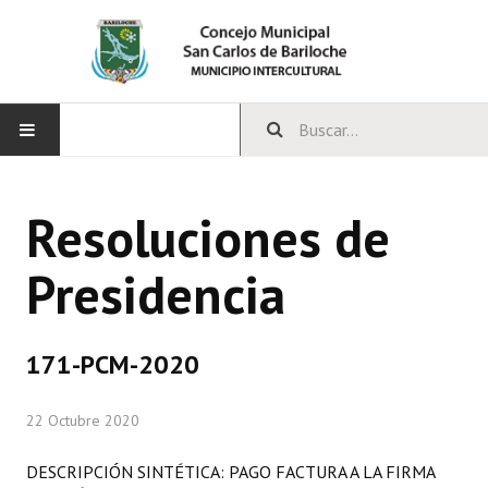
INICIO
Resoluciones de
CONCEJO
Presidencia
Bloques Políticos
Integrantes del Concejo
171-PCM-2020
Comisiones Permanentes
22 Octubre 2020
Comisiones Especiales
Concejales Mandato Cumplido
DESCRIPCIÓN SINTÉTICA: PAGO FACTURA A LA FIRMA