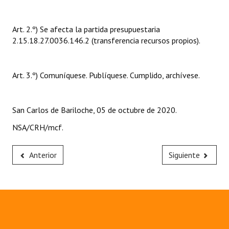
Huéspedes de Honor - Registro
Art. 2.º) Se afecta la partida presupuestaria
Antiguos Pobladores - Registro
2.15.18.27.0036.146.2 (transferencia recursos propios).
Reconocimientos - Registro
Bariloche, Municipio intercultural
Art. 3.º) Comuníquese. Publíquese. Cumplido, archívese.
Entrega de distinciones
San Carlos de Bariloche, 05 de octubre de 2020.
REFORMA DE LA CARTA ORGÁNICA
NSA/CRH/mcf.
Anterior
Siguiente