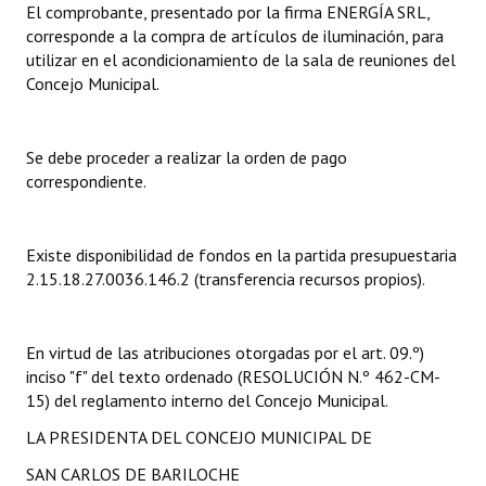
El comprobante, presentado por la firma ENERGÍA SRL,
corresponde a la compra de artículos de iluminación, para
Dictámenes Asesoría Letrada
utilizar en el acondicionamiento de la sala de reuniones del
Concejo Municipal.
Actas de Sesión
Informes de Unidad Coordinadora
Se debe proceder a realizar la orden de pago
Ejecución Presupuestaria
correspondiente.
Actas de Audiencias Públicas
Existe disponibilidad de fondos en la partida presupuestaria
NORMATIVA
2.15.18.27.0036.146.2 (transferencia recursos propios).
Comunicaciones
En virtud de las atribuciones otorgadas por el art. 09.º)
Declaraciones
inciso "f" del texto ordenado (RESOLUCIÓN N.º 462-CM-
15) del reglamento interno del Concejo Municipal.
Resoluciones
LA PRESIDENTA DEL CONCEJO MUNICIPAL DE
Resoluciones de Presidencia
SAN CARLOS DE BARILOCHE