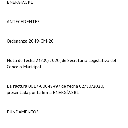
ENERGÍA SRL
Programas
LEGISLACIÓN
ANTECEDENTES
Constitución Nacional
Ordenanza 2049-CM-20
Constitución Provincial
Carta Orgánica 2007
Nota de fecha 23/09/2020, de Secretaría Legislativa del
Concejo Municipal.
Reglamento Interno
Digesto
La factura 0017-00048497 de fecha 02/10/2020,
Organigrama
presentada por la firma ENERGÍA SRL
DOCUMENTOS
FUNDAMENTOS
Informes de Gestión
Proyectos Presentados