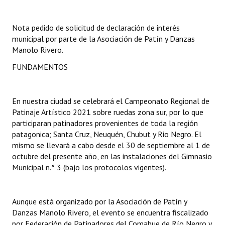
Dictámenes Asesoría Letrada
Nota pedido de solicitud de declaración de interés
municipal por parte de la Asociación de Patín y Danzas
Actas de Sesión
Manolo Rivero.
Informes de Unidad Coordinadora
FUNDAMENTOS
Ejecución Presupuestaria
En nuestra ciudad se celebrará el Campeonato Regional de
Actas de Audiencias Públicas
Patinaje Artístico 2021 sobre ruedas zona sur, por lo que
participaran patinadores provenientes de toda la región
NORMATIVA
patagonica; Santa Cruz, Neuquén, Chubut y Rio Negro. El
mismo se llevará a cabo desde el 30 de septiembre al 1 de
Comunicaciones
octubre del presente año, en las instalaciones del Gimnasio
Municipal n.° 3 (bajo los protocolos vigentes).
Declaraciones
Resoluciones
Aunque está organizado por la Asociación de Patín y
Resoluciones de Presidencia
Danzas Manolo Rivero, el evento se encuentra fiscalizado
por Federación de Patinadores del Comahue de Río Negro y