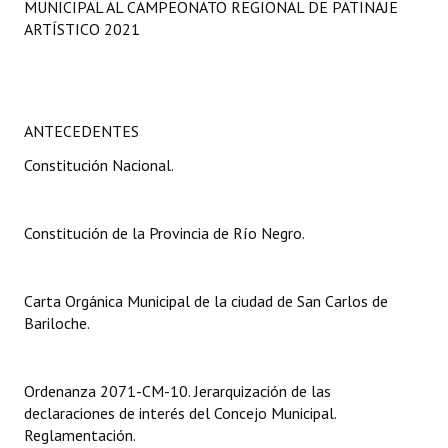
MUNICIPAL AL CAMPEONATO REGIONAL DE PATINAJE
Programas
ARTÍSTICO 2021
LEGISLACIÓN
Constitución Nacional
ANTECEDENTES
Constitución Provincial
Constitución Nacional.
Carta Orgánica 2007
Constitución de la Provincia de Río Negro.
Reglamento Interno
Digesto
Carta Orgánica Municipal de la ciudad de San Carlos de
Organigrama
Bariloche.
DOCUMENTOS
Ordenanza 2071-CM-10. Jerarquización de las
Informes de Gestión
declaraciones de interés del Concejo Municipal.
Reglamentación.
Proyectos Presentados