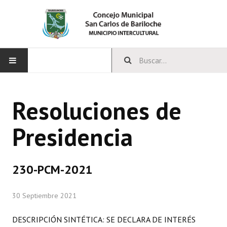
INICIO
Resoluciones de
CONCEJO
Presidencia
Bloques Políticos
Integrantes del Concejo
230-PCM-2021
Comisiones Permanentes
30 Septiembre 2021
Comisiones Especiales
Concejales Mandato Cumplido
DESCRIPCIÓN SINTÉTICA: SE DECLARA DE INTERÉS