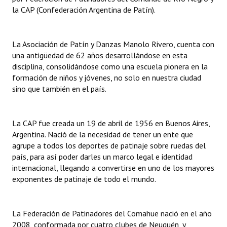
INSTITUCIONAL
la CAP (Confederación Argentina de Patín).
Antiguos Pobladores
La Asociación de Patín y Danzas Manolo Rivero, cuenta con
Noticias Destacadas
una antigüedad de 62 años desarrollándose en esta
disciplina, consolidándose como una escuela pionera en la
Registros y Distinciones
formación de niños y jóvenes, no solo en nuestra ciudad
sino que también en el país.
Datos Históricos
Premio al Mérito - Registro
La CAP fue creada un 19 de abril de 1956 en Buenos Aires,
Audiencias Públicas - Registro
Argentina. Nació de la necesidad de tener un ente que
agrupe a todos los deportes de patinaje sobre ruedas del
Mujeres que Dejaron Huellas - Registro
país, para así poder darles un marco legal e identidad
internacional, llegando a convertirse en uno de los mayores
Periodistas Decanos - Registro
exponentes de patinaje de todo el mundo.
Ciudadano Ilustre - Registro
La Federación de Patinadores del Comahue nació en el año
Banca del Vecino - Registro
2008, conformada por cuatro clubes de Neuquén, y