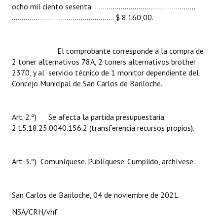
ocho mil ciento sesenta....................................……………..
Huéspedes de Honor - Registro
……………….................................. $ 8.160,00.
Antiguos Pobladores - Registro
El comprobante corresponde a la compra de
Reconocimientos - Registro
2 toner alternativos 78A, 2 toners alternativos brother
Bariloche, Municipio intercultural
2370, y al servicio técnico de 1 monitor dependiente del
Concejo Municipal de San Carlos de Bariloche.
Entrega de distinciones
REFORMA DE LA CARTA ORGÁNICA
Art. 2.º) Se afecta la partida presupuestaria
2.15.18.25.0040.156.2 (transferencia recursos propios).
Art. 3.º) Comuníquese. Publíquese. Cumplido, archívese.
San Carlos de Bariloche, 04 de noviembre de 2021.
NSA/CRH/vhf