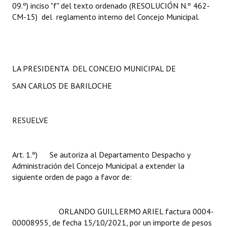
09.º) inciso "f" del texto ordenado (RESOLUCIÓN N.º 462-
INSTITUCIONAL
CM-15) del reglamento interno del Concejo Municipal.
Antiguos Pobladores
Noticias Destacadas
LA PRESIDENTA DEL CONCEJO MUNICIPAL DE
Registros y Distinciones
SAN CARLOS DE BARILOCHE
Datos Históricos
Premio al Mérito - Registro
RESUELVE
Audiencias Públicas - Registro
Art. 1.º) Se autoriza al Departamento Despacho y
Mujeres que Dejaron Huellas - Registro
Administración del Concejo Municipal a extender la
Periodistas Decanos - Registro
siguiente orden de pago a favor de:
Ciudadano Ilustre - Registro
ORLANDO GUILLERMO ARIEL factura 0004-
Banca del Vecino - Registro
00008955, de fecha 15/10/2021, por un importe de pesos