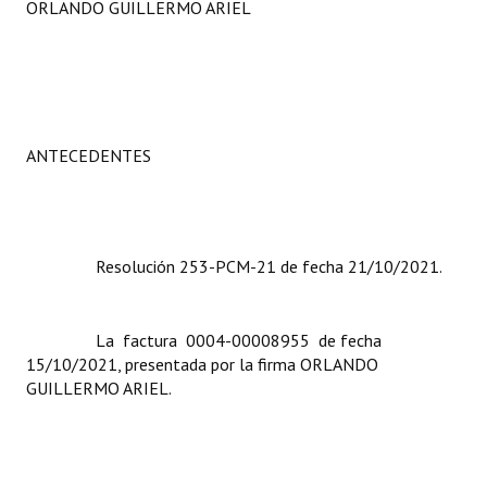
ORLANDO GUILLERMO ARIEL
Programas
LEGISLACIÓN
Constitución Nacional
ANTECEDENTES
Constitución Provincial
Carta Orgánica 2007
Reglamento Interno
Resolución 253-PCM-21 de fecha 21/10/2021.
Digesto
La factura 0004-00008955 de fecha
Organigrama
15/10/2021, presentada por la firma ORLANDO
GUILLERMO ARIEL.
DOCUMENTOS
Informes de Gestión
Proyectos Presentados