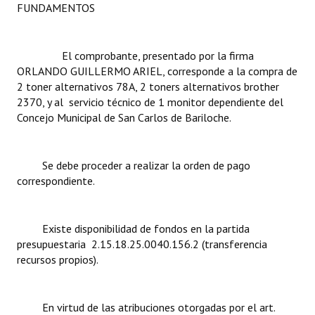
FUNDAMENTOS
Dictámenes Asesoría Letrada
El comprobante, presentado por la firma
Actas de Sesión
ORLANDO GUILLERMO ARIEL, corresponde a la compra de
2 toner alternativos 78A, 2 toners alternativos brother
Informes de Unidad Coordinadora
2370, y al servicio técnico de 1 monitor dependiente del
Ejecución Presupuestaria
Concejo Municipal de San Carlos de Bariloche.
Actas de Audiencias Públicas
Se debe proceder a realizar la orden de pago
NORMATIVA
correspondiente.
Comunicaciones
Existe disponibilidad de fondos en la partida
Declaraciones
presupuestaria 2.15.18.25.0040.156.2 (transferencia
recursos propios).
Resoluciones
Resoluciones de Presidencia
En virtud de las atribuciones otorgadas por el art.