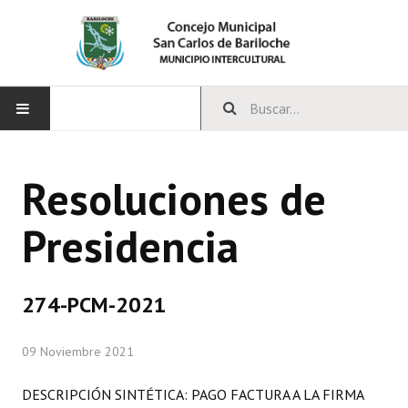
INICIO
Resoluciones de
CONCEJO
Presidencia
Bloques Políticos
Integrantes del Concejo
274-PCM-2021
Comisiones Permanentes
09 Noviembre 2021
Comisiones Especiales
Concejales Mandato Cumplido
DESCRIPCIÓN SINTÉTICA: PAGO FACTURA A LA FIRMA