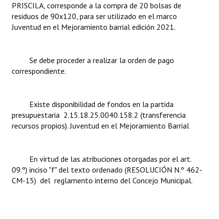
PRISCILA, corresponde a la compra de 20 bolsas de
residuos de 90x120, para ser utilizado en el marco
Dictámenes Asesoría Letrada
Juventud en el Mejoramiento barrial edición 2021.
Actas de Sesión
Se debe proceder a realizar la orden de pago
Informes de Unidad Coordinadora
correspondiente.
Ejecución Presupuestaria
Actas de Audiencias Públicas
Existe disponibilidad de fondos en la partida
presupuestaria 2.15.18.25.0040.158.2 (transferencia
NORMATIVA
recursos propios). Juventud en el Mejoramiento Barrial
Comunicaciones
En virtud de las atribuciones otorgadas por el art.
Declaraciones
09.º) inciso "f" del texto ordenado (RESOLUCIÓN N.º 462-
CM-15) del reglamento interno del Concejo Municipal.
Resoluciones
Resoluciones de Presidencia