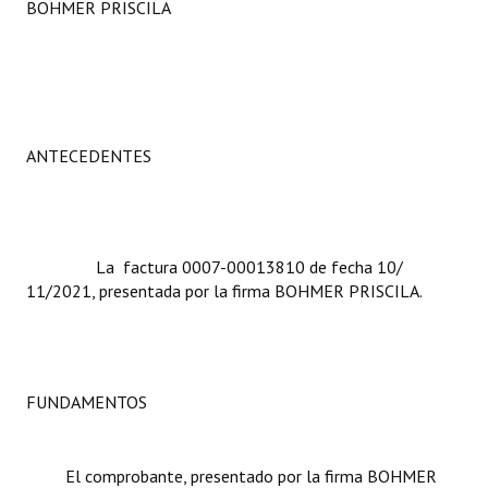
BOHMER PRISCILA
Programas
LEGISLACIÓN
Constitución Nacional
ANTECEDENTES
Constitución Provincial
Carta Orgánica 2007
Reglamento Interno
La factura 0007-00013810 de fecha 10/
11/2021, presentada por la firma BOHMER PRISCILA.
Digesto
Organigrama
DOCUMENTOS
FUNDAMENTOS
Informes de Gestión
El comprobante, presentado por la firma BOHMER
Proyectos Presentados