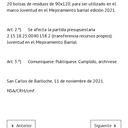
20 bolsas de residuos de 90x120, para ser utilizado en el
Huéspedes de Honor - Registro
marco Juventud en el Mejoramiento barrial edición 2021.
Antiguos Pobladores - Registro
Art. 2.º) Se afecta la partida presupuestaria
Reconocimientos - Registro
2.15.18.25.0040.158.2 (transferencia recursos propios).
Bariloche, Municipio intercultural
Juventud en el Mejoramiento Barrial.
Entrega de distinciones
Art. 3.º) Comuníquese. Publíquese. Cumplido, archívese.
REFORMA DE LA CARTA ORGÁNICA
San Carlos de Bariloche, 11 de noviembre de 2021.
NSA/CRH/cmf.
Anterior
Siguiente