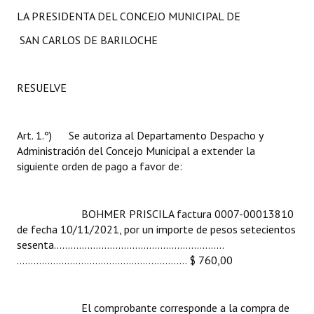
INSTITUCIONAL
LA PRESIDENTA DEL CONCEJO MUNICIPAL DE
SAN CARLOS DE BARILOCHE
Antiguos Pobladores
Noticias Destacadas
RESUELVE
Registros y Distinciones
Datos Históricos
Art. 1.º) Se autoriza al Departamento Despacho y
Administración del Concejo Municipal a extender la
Premio al Mérito - Registro
siguiente orden de pago a favor de:
Audiencias Públicas - Registro
BOHMER PRISCILA factura 0007-00013810
Mujeres que Dejaron Huellas - Registro
de fecha 10/11/2021, por un importe de pesos setecientos
Periodistas Decanos - Registro
sesenta………………………………………................
……………………........…..…..................... $ 760,00
Ciudadano Ilustre - Registro
Banca del Vecino - Registro
El comprobante corresponde a la compra de