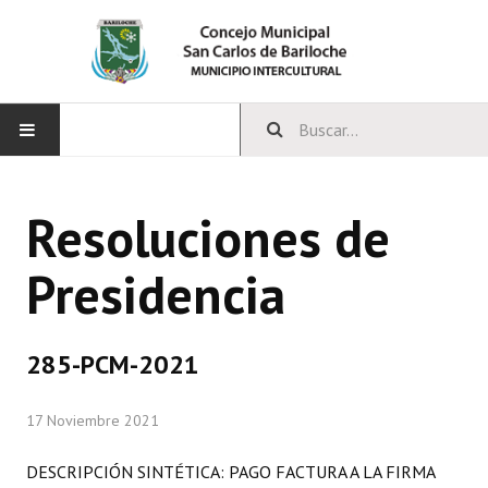
INICIO
Resoluciones de
CONCEJO
Presidencia
Bloques Políticos
Integrantes del Concejo
285-PCM-2021
Comisiones Permanentes
17 Noviembre 2021
Comisiones Especiales
Concejales Mandato Cumplido
DESCRIPCIÓN SINTÉTICA: PAGO FACTURA A LA FIRMA