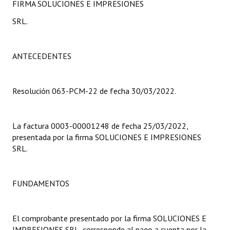
FIRMA SOLUCIONES E IMPRESIONES
Programas
SRL.
LEGISLACIÓN
ANTECEDENTES
Constitución Nacional
Constitución Provincial
Resolución 063-PCM-22 de fecha 30/03/2022.
Carta Orgánica 2007
Reglamento Interno
La factura 0003-00001248 de fecha 25/03/2022,
presentada por la firma SOLUCIONES E IMPRESIONES
Digesto
SRL.
Organigrama
FUNDAMENTOS
DOCUMENTOS
Informes de Gestión
El comprobante presentado por la firma SOLUCIONES E
IMPRESIONES SRL, corresponde al pago a cuenta por la
Proyectos Presentados