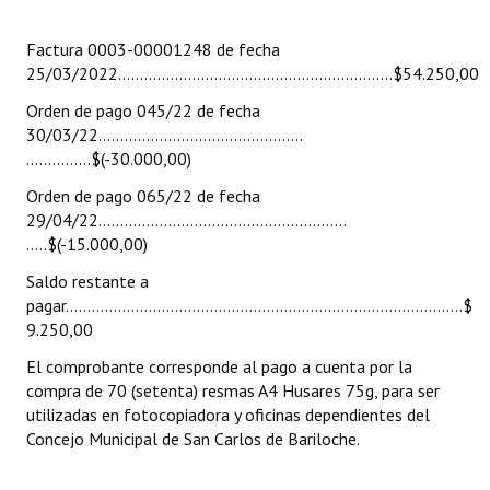
Huéspedes de Honor - Registro
Factura 0003-00001248 de fecha
Antiguos Pobladores - Registro
25/03/2022……………………………………………………...$54.250,00
Orden de pago 045/22 de fecha
Reconocimientos - Registro
30/03/22………………………………………..
Bariloche, Municipio intercultural
…………...$(-30.000,00)
Orden de pago 065/22 de fecha
Entrega de distinciones
29/04/22………………………………………….……..
…..$(-15.000,00)
REFORMA DE LA CARTA ORGÁNICA
Saldo restante a
pagar……………………………………………………………………………….$
9.250,00
El comprobante corresponde al pago a cuenta por la
compra de 70 (setenta) resmas A4 Husares 75g, para ser
utilizadas en fotocopiadora y oficinas dependientes del
Concejo Municipal de San Carlos de Bariloche.