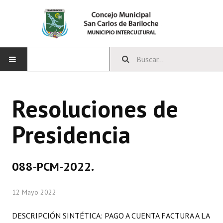
INICIO
Resoluciones de
CONCEJO
Presidencia
Bloques Políticos
Integrantes del Concejo
088-PCM-2022.
Comisiones Permanentes
12 Mayo 2022
Comisiones Especiales
Concejales Mandato Cumplido
DESCRIPCIÓN SINTÉTICA: PAGO A CUENTA FACTURA A LA