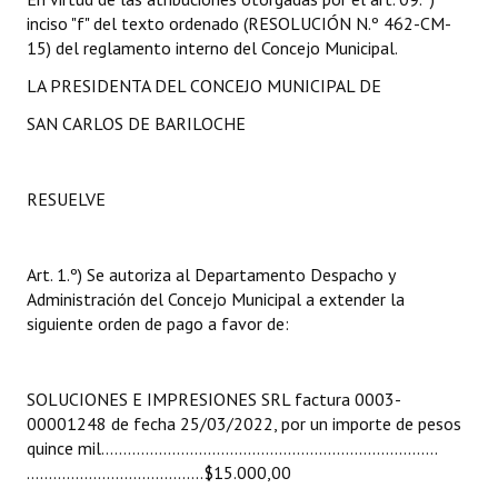
INSTITUCIONAL
inciso "f" del texto ordenado (RESOLUCIÓN N.º 462-CM-
15) del reglamento interno del Concejo Municipal.
Antiguos Pobladores
LA PRESIDENTA DEL CONCEJO MUNICIPAL DE
Noticias Destacadas
SAN CARLOS DE BARILOCHE
Registros y Distinciones
RESUELVE
Datos Históricos
Premio al Mérito - Registro
Art. 1.º) Se autoriza al Departamento Despacho y
Audiencias Públicas - Registro
Administración del Concejo Municipal a extender la
siguiente orden de pago a favor de:
Mujeres que Dejaron Huellas - Registro
Periodistas Decanos - Registro
SOLUCIONES E IMPRESIONES SRL factura 0003-
00001248 de fecha 25/03/2022, por un importe de pesos
Ciudadano Ilustre - Registro
quince mil............................................................................
………………………………....$15.000,00
Banca del Vecino - Registro