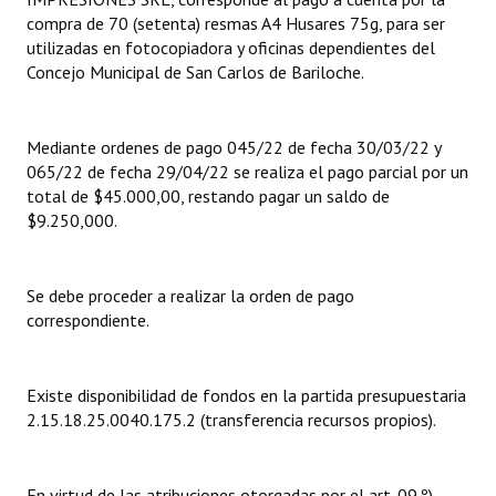
compra de 70 (setenta) resmas A4 Husares 75g, para ser
Dictámenes Asesoría Letrada
utilizadas en fotocopiadora y oficinas dependientes del
Concejo Municipal de San Carlos de Bariloche.
Actas de Sesión
Informes de Unidad Coordinadora
Mediante ordenes de pago 045/22 de fecha 30/03/22 y
065/22 de fecha 29/04/22 se realiza el pago parcial por un
Ejecución Presupuestaria
total de $45.000,00, restando pagar un saldo de
$9.250,000.
Actas de Audiencias Públicas
NORMATIVA
Se debe proceder a realizar la orden de pago
correspondiente.
Comunicaciones
Declaraciones
Existe disponibilidad de fondos en la partida presupuestaria
Resoluciones
2.15.18.25.0040.175.2 (transferencia recursos propios).
Resoluciones de Presidencia
En virtud de las atribuciones otorgadas por el art. 09.º)