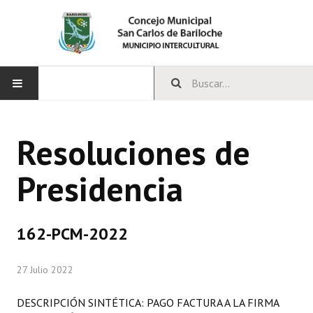
INICIO
Resoluciones de
CONCEJO
Presidencia
Bloques Políticos
Integrantes del Concejo
162-PCM-2022
Comisiones Permanentes
27 Julio 2022
Comisiones Especiales
Concejales Mandato Cumplido
DESCRIPCIÓN SINTÉTICA: PAGO FACTURA A LA FIRMA