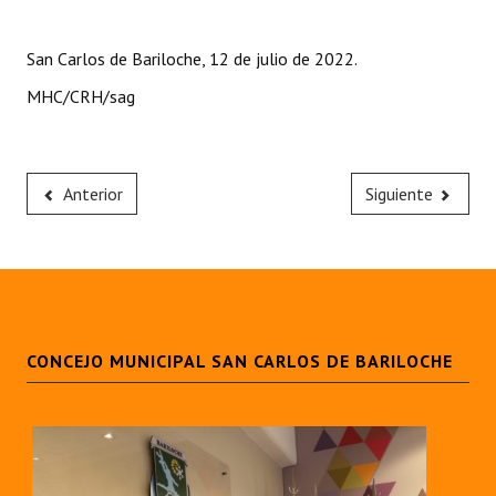
Huéspedes de Honor - Registro
San Carlos de Bariloche, 12 de julio de 2022.
Antiguos Pobladores - Registro
MHC/CRH/sag
Reconocimientos - Registro
Bariloche, Municipio intercultural
Anterior
Siguiente
Entrega de distinciones
REFORMA DE LA CARTA ORGÁNICA
CONCEJO MUNICIPAL SAN CARLOS DE BARILOCHE