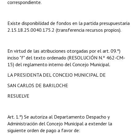
correspondiente.
Dictámenes Asesoría Letrada
Existe disponibilidad de fondos en la partida presupuestaria
Actas de Sesión
2.15.18.25.0040.175.2 (transferencia recursos propios).
Informes de Unidad Coordinadora
Ejecución Presupuestaria
En virtud de las atribuciones otorgadas por el art. 09.º)
inciso "f" del texto ordenado (RESOLUCIÓN N.º 462-CM-
Actas de Audiencias Públicas
15) del reglamento interno del Concejo Municipal.
LA PRESIDENTA DEL CONCEJO MUNICIPAL DE
NORMATIVA
SAN CARLOS DE BARILOCHE
Comunicaciones
RESUELVE
Declaraciones
Resoluciones
Art. 1.º) Se autoriza al Departamento Despacho y
Administración del Concejo Municipal a extender la
Resoluciones de Presidencia
siguiente orden de pago a favor de: