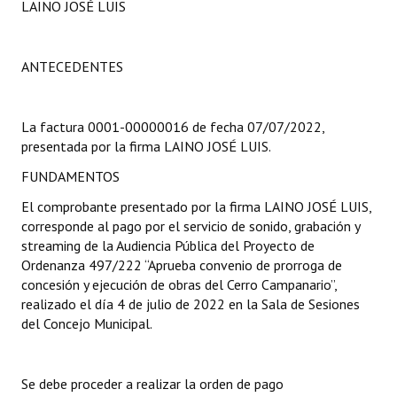
LAINO JOSÉ LUIS
Programas
LEGISLACIÓN
ANTECEDENTES
Constitución Nacional
La factura 0001-00000016 de fecha 07/07/2022,
Constitución Provincial
presentada por la firma LAINO JOSÉ LUIS.
Carta Orgánica 2007
FUNDAMENTOS
El comprobante presentado por la firma LAINO JOSÉ LUIS,
Reglamento Interno
corresponde al pago por el servicio de sonido, grabación y
Digesto
streaming de la Audiencia Pública del Proyecto de
Ordenanza 497/222 “Aprueba convenio de prorroga de
Organigrama
concesión y ejecución de obras del Cerro Campanario”,
realizado el día 4 de julio de 2022 en la Sala de Sesiones
DOCUMENTOS
del Concejo Municipal.
Informes de Gestión
Se debe proceder a realizar la orden de pago
Proyectos Presentados