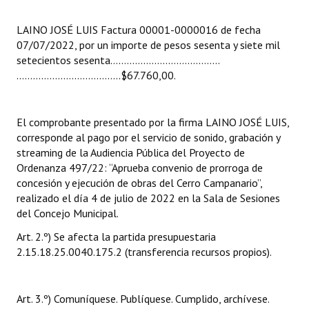
INSTITUCIONAL
LAINO JOSÉ LUIS Factura 00001-0000016 de fecha
Antiguos Pobladores
07/07/2022, por un importe de pesos sesenta y siete mil
setecientos sesenta……..……..…..………..……..
Noticias Destacadas
………………………………..$67.760,00.
Registros y Distinciones
El comprobante presentado por la firma LAINO JOSÉ LUIS,
Datos Históricos
corresponde al pago por el servicio de sonido, grabación y
streaming de la Audiencia Pública del Proyecto de
Premio al Mérito - Registro
Ordenanza 497/22: “Aprueba convenio de prorroga de
Audiencias Públicas - Registro
concesión y ejecución de obras del Cerro Campanario”,
realizado el día 4 de julio de 2022 en la Sala de Sesiones
Mujeres que Dejaron Huellas - Registro
del Concejo Municipal.
Art. 2.º) Se afecta la partida presupuestaria
Periodistas Decanos - Registro
2.15.18.25.0040.175.2 (transferencia recursos propios).
Ciudadano Ilustre - Registro
Banca del Vecino - Registro
Art. 3.º) Comuníquese. Publíquese. Cumplido, archívese.