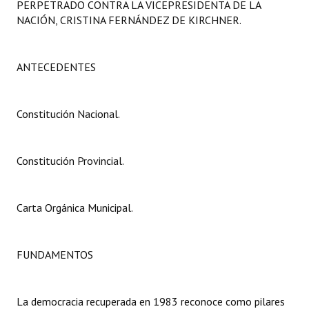
PERPETRADO CONTRA LA VICEPRESIDENTA DE LA
Programas
NACIÓN, CRISTINA FERNÁNDEZ DE KIRCHNER.
LEGISLACIÓN
ANTECEDENTES
Constitución Nacional
Constitución Provincial
Constitución Nacional.
Carta Orgánica 2007
Constitución Provincial.
Reglamento Interno
Digesto
Carta Orgánica Municipal.
Organigrama
DOCUMENTOS
FUNDAMENTOS
Informes de Gestión
La democracia recuperada en 1983 reconoce como pilares
Proyectos Presentados