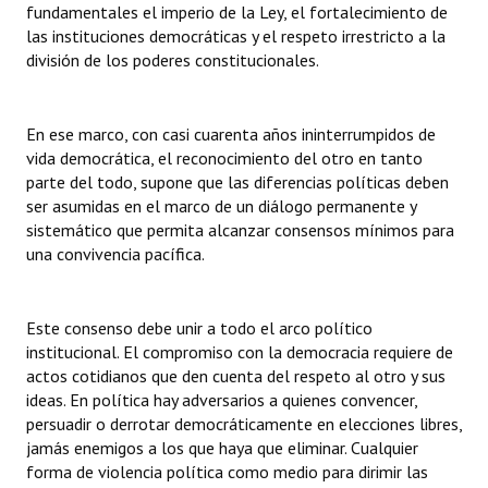
fundamentales el imperio de la Ley, el fortalecimiento de
las instituciones democráticas y el respeto irrestricto a la
Dictámenes Asesoría Letrada
división de los poderes constitucionales.
Actas de Sesión
En ese marco, con casi cuarenta años ininterrumpidos de
Informes de Unidad Coordinadora
vida democrática, el reconocimiento del otro en tanto
Ejecución Presupuestaria
parte del todo, supone que las diferencias políticas deben
ser asumidas en el marco de un diálogo permanente y
Actas de Audiencias Públicas
sistemático que permita alcanzar consensos mínimos para
una convivencia pacífica.
NORMATIVA
Comunicaciones
Este consenso debe unir a todo el arco político
institucional. El compromiso con la democracia requiere de
Declaraciones
actos cotidianos que den cuenta del respeto al otro y sus
ideas. En política hay adversarios a quienes convencer,
Resoluciones
persuadir o derrotar democráticamente en elecciones libres,
jamás enemigos a los que haya que eliminar. Cualquier
Resoluciones de Presidencia
forma de violencia política como medio para dirimir las