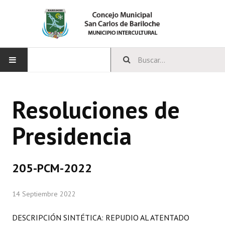
INICIO
Resoluciones de
CONCEJO
Presidencia
Bloques Políticos
Integrantes del Concejo
205-PCM-2022
Comisiones Permanentes
14 Septiembre 2022
Comisiones Especiales
Concejales Mandato Cumplido
DESCRIPCIÓN SINTÉTICA: REPUDIO AL ATENTADO