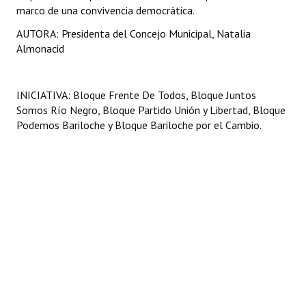
marco de una convivencia democrática.
Huéspedes de Honor - Registro
AUTORA: Presidenta del Concejo Municipal, Natalia
Antiguos Pobladores - Registro
Almonacid
Reconocimientos - Registro
INICIATIVA: Bloque Frente De Todos, Bloque Juntos
Bariloche, Municipio intercultural
Somos Río Negro, Bloque Partido Unión y Libertad, Bloque
Podemos Bariloche y Bloque Bariloche por el Cambio.
Entrega de distinciones
REFORMA DE LA CARTA ORGÁNICA