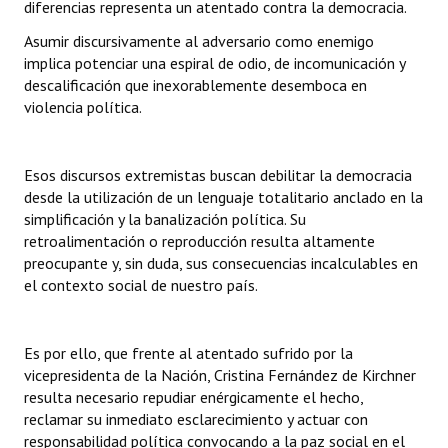
diferencias representa un atentado contra la democracia.
INSTITUCIONAL
Asumir discursivamente al adversario como enemigo
Antiguos Pobladores
implica potenciar una espiral de odio, de incomunicación y
descalificación que inexorablemente desemboca en
Noticias Destacadas
violencia política.
Registros y Distinciones
Esos discursos extremistas buscan debilitar la democracia
Datos Históricos
desde la utilización de un lenguaje totalitario anclado en la
simplificación y la banalización política. Su
Premio al Mérito - Registro
retroalimentación o reproducción resulta altamente
preocupante y, sin duda, sus consecuencias incalculables en
Audiencias Públicas - Registro
el contexto social de nuestro país.
Mujeres que Dejaron Huellas - Registro
Periodistas Decanos - Registro
Es por ello, que frente al atentado sufrido por la
vicepresidenta de la Nación, Cristina Fernández de Kirchner
Ciudadano Ilustre - Registro
resulta necesario repudiar enérgicamente el hecho,
reclamar su inmediato esclarecimiento y actuar con
Banca del Vecino - Registro
responsabilidad política convocando a la paz social en el