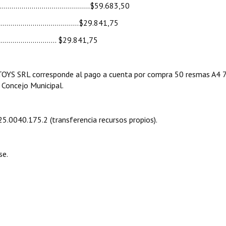
2,……………….…………………..…….$59.683,50
……………………………..…..….…$29.841,75
..……………………… $29.841,75
TOYS SRL corresponde al pago a cuenta por compra 50 resmas A4 7
l Concejo Municipal.
.25.0040.175.2 (transferencia recursos propios).
se.