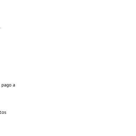
l
e pago a
tos