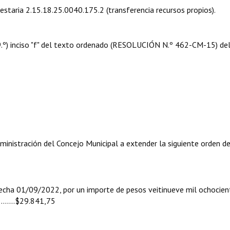
uestaria 2.15.18.25.0040.175.2 (transferencia recursos propios).
 09.º) inciso "f" del texto ordenado (RESOLUCIÓN N.º 462-CM-15) de
ministración del Concejo Municipal a extender la siguiente orden d
a 01/09/2022, por un importe de pesos veitinueve mil ochocien
.…....$29.841,75