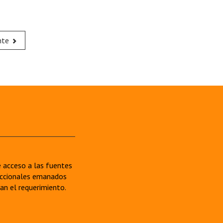
nte
re acceso a las fuentes
sdiccionales emanados
van el requerimiento.