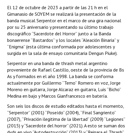
El 12 de octubre de 2023 a partir de las 21 h en el
Dictámenes Asesoría Letrada
Gimanasio de SOYEM se realizará la presentación de la
banda musical Serpentor en el marco de una gira nacional
Actas de Sesión
por su 25 aniversario y presentando su último trabajo
discográfico “Sacerdote del Horror” junto a la Banda
Informes de Unidad Coordinadora
bonaerense “Bastardos” y los locales “Aleación Binaria” y
“Enigma” (esta última conformada por adolescentes y
Ejecución Presupuestaria
surgida en la sala de ensayo comunitaria Dengun Piuke).
Actas de Audiencias Públicas
Serpentor en una banda de thrash metal argentino
proveniente de Rafael Castillo, oeste de la provincia de Bs
NORMATIVA
As y formados en el año 1998. La banda se conforma
actualmente por Guillermo “Temo” Romero en voz, Jorge
Comunicaciones
Moreno en guitarra, Jorge Alcaraz en guitarra, Luis “Bicho”
Medina en bajo y Marcos Gianfrancesco en batería.
Declaraciones
Son seis los discos de estudio editados hasta el momento,
Resoluciones
“Serpentor” (2001) “Poseído” (2004), “Final Sangriento”
(2007), “Privación ilegitima de la libertad” (2009) “Legiones”
Resoluciones de Presidencia
(2015) y “Sacerdote del horror” (2021). A esto se suman dos
dvds en vivo “Autodestrucción” (2013) y “Reinara el Thrash”