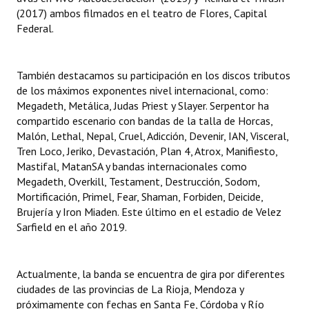
INSTITUCIONAL
(2017) ambos filmados en el teatro de Flores, Capital
Federal.
Antiguos Pobladores
Noticias Destacadas
También destacamos su participación en los discos tributos
de los máximos exponentes nivel internacional, como:
Registros y Distinciones
Megadeth, Metálica, Judas Priest y Slayer. Serpentor ha
compartido escenario con bandas de la talla de Horcas,
Datos Históricos
Malón, Lethal, Nepal, Cruel, Adicción, Devenir, IAN, Visceral,
Tren Loco, Jeriko, Devastación, Plan 4, Atrox, Manifiesto,
Premio al Mérito - Registro
Mastifal, MatanSA y bandas internacionales como
Megadeth, Overkill, Testament, Destrucción, Sodom,
Audiencias Públicas - Registro
Mortificación, Primel, Fear, Shaman, Forbiden, Deicide,
Mujeres que Dejaron Huellas - Registro
Brujería y Iron Miaden. Este último en el estadio de Velez
Sarfield en el año 2019.
Periodistas Decanos - Registro
Ciudadano Ilustre - Registro
Actualmente, la banda se encuentra de gira por diferentes
ciudades de las provincias de La Rioja, Mendoza y
Banca del Vecino - Registro
próximamente con fechas en Santa Fe, Córdoba y Río