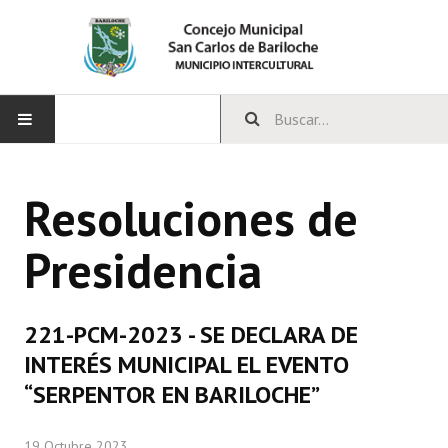
INICIO
Resoluciones de
CONCEJO
Presidencia
Bloques Políticos
Integrantes del Concejo
221-PCM-2023 - SE DECLARA DE
Comisiones Permanentes
INTERÉS MUNICIPAL EL EVENTO
Comisiones Especiales
“SERPENTOR EN BARILOCHE”
Concejales Mandato Cumplido
19 Octubre 2023