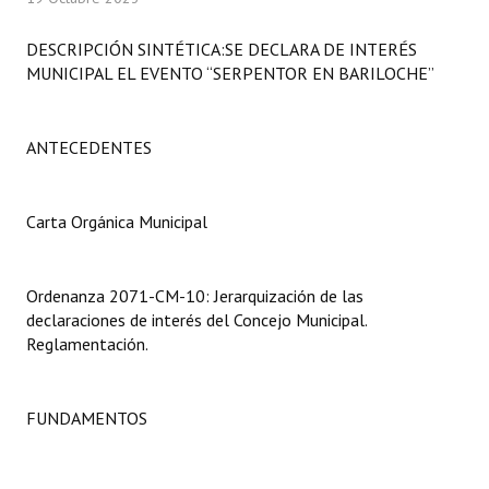
Programas
DESCRIPCIÓN SINTÉTICA:SE DECLARA DE INTERÉS
LEGISLACIÓN
MUNICIPAL EL EVENTO “SERPENTOR EN BARILOCHE”
Constitución Nacional
ANTECEDENTES
Constitución Provincial
Carta Orgánica 2007
Carta Orgánica Municipal
Reglamento Interno
Ordenanza 2071-CM-10: Jerarquización de las
Digesto
declaraciones de interés del Concejo Municipal.
Reglamentación.
Organigrama
DOCUMENTOS
FUNDAMENTOS
Informes de Gestión
Proyectos Presentados