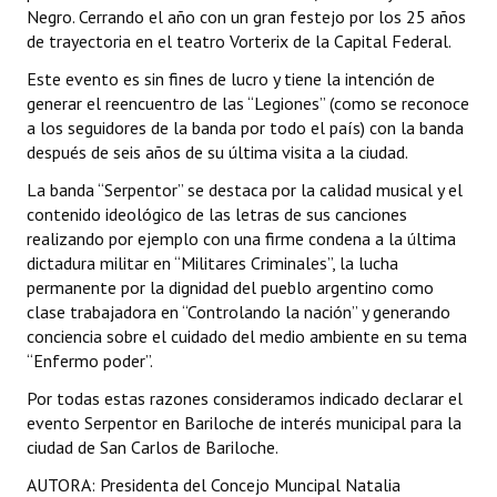
Negro. Cerrando el año con un gran festejo por los 25 años
Huéspedes de Honor - Registro
de trayectoria en el teatro Vorterix de la Capital Federal.
Antiguos Pobladores - Registro
Este evento es sin fines de lucro y tiene la intención de
generar el reencuentro de las “Legiones” (como se reconoce
Reconocimientos - Registro
a los seguidores de la banda por todo el país) con la banda
después de seis años de su última visita a la ciudad.
Bariloche, Municipio intercultural
La banda “Serpentor” se destaca por la calidad musical y el
Entrega de distinciones
contenido ideológico de las letras de sus canciones
realizando por ejemplo con una firme condena a la última
REFORMA DE LA CARTA ORGÁNICA
dictadura militar en “Militares Criminales”, la lucha
permanente por la dignidad del pueblo argentino como
clase trabajadora en “Controlando la nación” y generando
conciencia sobre el cuidado del medio ambiente en su tema
“Enfermo poder”.
Por todas estas razones consideramos indicado declarar el
evento Serpentor en Bariloche de interés municipal para la
ciudad de San Carlos de Bariloche.
AUTORA: Presidenta del Concejo Muncipal Natalia