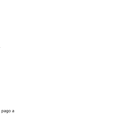
l
e pago a