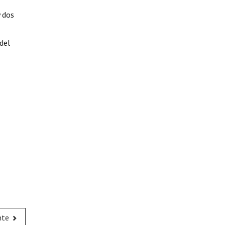
 dos
del
nte