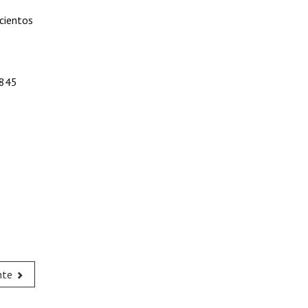
cientos
 845
nte