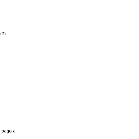
rsos
l
e pago a