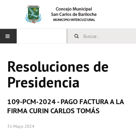
INICIO
Resoluciones de
CONCEJO
Presidencia
Bloques Políticos
Integrantes del Concejo
109-PCM-2024 - PAGO FACTURA A LA
Comisiones Permanentes
FIRMA CURIN CARLOS TOMÁS
Comisiones Especiales
31 Mayo 2024
Concejales Mandato Cumplido