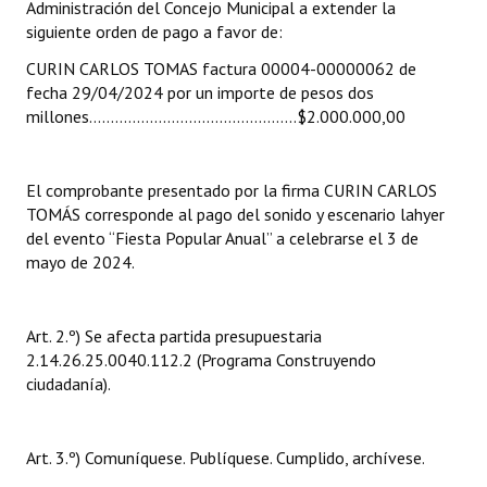
Administración del Concejo Municipal a extender la
INSTITUCIONAL
siguiente orden de pago a favor de:
Antiguos Pobladores
CURIN CARLOS TOMAS factura 00004-00000062 de
fecha 29/04/2024 por un importe de pesos dos
Noticias Destacadas
millones………………………………………...$2.000.000,00
Registros y Distinciones
El comprobante presentado por la firma CURIN CARLOS
Datos Históricos
TOMÁS corresponde al pago del sonido y escenario lahyer
del evento “Fiesta Popular Anual” a celebrarse el 3 de
Premio al Mérito - Registro
mayo de 2024.
Audiencias Públicas - Registro
Mujeres que Dejaron Huellas - Registro
Art. 2.º) Se afecta partida presupuestaria
2.14.26.25.0040.112.2 (Programa Construyendo
Periodistas Decanos - Registro
ciudadanía).
Ciudadano Ilustre - Registro
Art. 3.º) Comuníquese. Publíquese. Cumplido, archívese.
Banca del Vecino - Registro