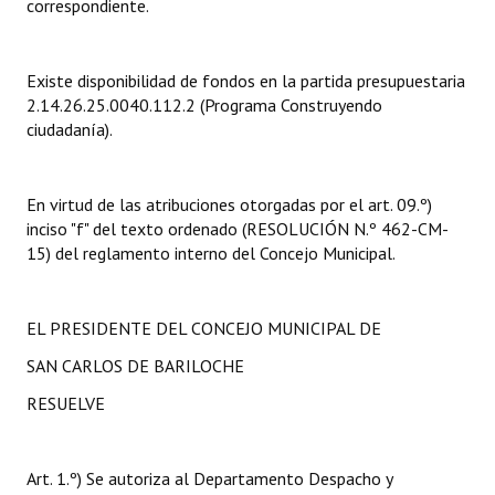
correspondiente.
Dictámenes Asesoría Letrada
Existe disponibilidad de fondos en la partida presupuestaria
Actas de Sesión
2.14.26.25.0040.112.2 (Programa Construyendo
ciudadanía).
Informes de Unidad Coordinadora
Ejecución Presupuestaria
En virtud de las atribuciones otorgadas por el art. 09.º)
Actas de Audiencias Públicas
inciso "f" del texto ordenado (RESOLUCIÓN N.º 462-CM-
15) del reglamento interno del Concejo Municipal.
NORMATIVA
Comunicaciones
EL PRESIDENTE DEL CONCEJO MUNICIPAL DE
SAN CARLOS DE BARILOCHE
Declaraciones
RESUELVE
Resoluciones
Resoluciones de Presidencia
Art. 1.º) Se autoriza al Departamento Despacho y