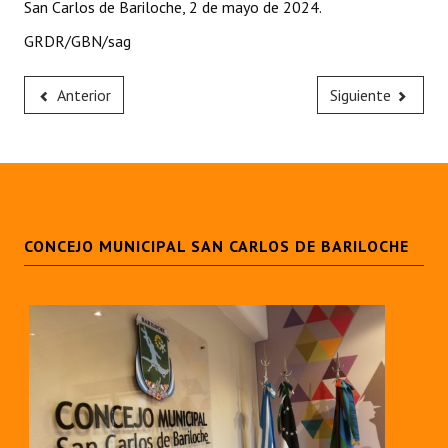
San Carlos de Bariloche, 2 de mayo de 2024.
Huéspedes de Honor - Registro
GRDR/GBN/sag
Antiguos Pobladores - Registro
Anterior
Siguiente
Reconocimientos - Registro
Bariloche, Municipio intercultural
Entrega de distinciones
REFORMA DE LA CARTA ORGÁNICA
CONCEJO MUNICIPAL SAN CARLOS DE BARILOCHE