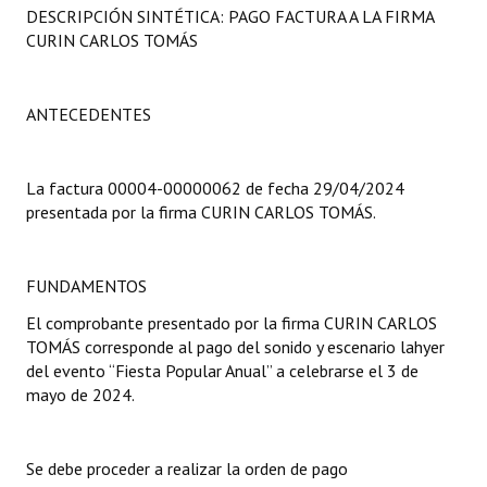
DESCRIPCIÓN SINTÉTICA: PAGO FACTURA A LA FIRMA
Programas
CURIN CARLOS TOMÁS
LEGISLACIÓN
ANTECEDENTES
Constitución Nacional
Constitución Provincial
La factura 00004-00000062 de fecha 29/04/2024
Carta Orgánica 2007
presentada por la firma CURIN CARLOS TOMÁS.
Reglamento Interno
FUNDAMENTOS
Digesto
El comprobante presentado por la firma CURIN CARLOS
Organigrama
TOMÁS corresponde al pago del sonido y escenario lahyer
del evento “Fiesta Popular Anual” a celebrarse el 3 de
DOCUMENTOS
mayo de 2024.
Informes de Gestión
Se debe proceder a realizar la orden de pago
Proyectos Presentados