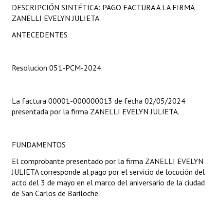
DESCRIPCIÓN SINTÉTICA: PAGO FACTURA A LA FIRMA
Programas
ZANELLI EVELYN JULIETA
LEGISLACIÓN
ANTECEDENTES
Constitución Nacional
Resolucion 051-PCM-2024.
Constitución Provincial
Carta Orgánica 2007
La factura 00001-000000013 de fecha 02/05/2024
presentada por la firma ZANELLI EVELYN JULIETA.
Reglamento Interno
Digesto
FUNDAMENTOS
Organigrama
El comprobante presentado por la firma ZANELLI EVELYN
JULIETA corresponde al pago por el servicio de locución del
DOCUMENTOS
acto del 3 de mayo en el marco del aniversario de la ciudad
de San Carlos de Bariloche.
Informes de Gestión
Proyectos Presentados