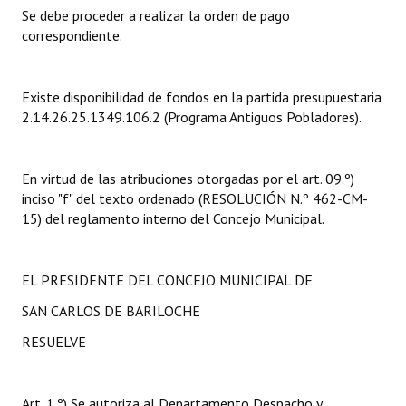
Se debe proceder a realizar la orden de pago
correspondiente.
Dictámenes Asesoría Letrada
Actas de Sesión
Existe disponibilidad de fondos en la partida presupuestaria
Informes de Unidad Coordinadora
2.14.26.25.1349.106.2 (Programa Antiguos Pobladores).
Ejecución Presupuestaria
En virtud de las atribuciones otorgadas por el art. 09.º)
Actas de Audiencias Públicas
inciso "f" del texto ordenado (RESOLUCIÓN N.º 462-CM-
15) del reglamento interno del Concejo Municipal.
NORMATIVA
Comunicaciones
EL PRESIDENTE DEL CONCEJO MUNICIPAL DE
Declaraciones
SAN CARLOS DE BARILOCHE
RESUELVE
Resoluciones
Resoluciones de Presidencia
Art. 1.º) Se autoriza al Departamento Despacho y