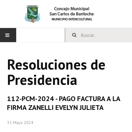
INICIO
Resoluciones de
CONCEJO
Presidencia
Bloques Políticos
Integrantes del Concejo
112-PCM-2024 - PAGO FACTURA A LA
Comisiones Permanentes
FIRMA ZANELLI EVELYN JULIETA
Comisiones Especiales
31 Mayo 2024
Concejales Mandato Cumplido