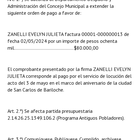
INSTITUCIONAL
Administración del Concejo Municipal a extender la
siguiente orden de pago a favor de:
Antiguos Pobladores
Noticias Destacadas
ZANELLI EVELYN JULIETA factura 00001-000000013 de
fecha 02/05/2024 por un importe de pesos ochenta
Registros y Distinciones
mil………………………………………...$80.000,00
Datos Históricos
El comprobante presentado por la firma ZANELLI EVELYN
Premio al Mérito - Registro
JULIETA corresponde al pago por el servicio de locución del
Audiencias Públicas - Registro
acto del 3 de mayo en el marco del aniversario de la ciudad
de San Carlos de Bariloche.
Mujeres que Dejaron Huellas - Registro
Periodistas Decanos - Registro
Art. 2.º) Se afecta partida presupuestaria
2.14.26.25.1349.106.2 (Programa Antiguos Pobladores).
Ciudadano Ilustre - Registro
Banca del Vecino - Registro
Art. 3.º) Comuníquese. Publíquese. Cumplido, archívese.