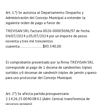
INSTITUCIONAL
Art. 1.º) Se autoriza al Departamento Despacho y
Antiguos Pobladores
Administración del Concejo Municipal a extender la
siguiente orden de pago a favor de:
Noticias Destacadas
TREVISAN SRL factura 0026-00003696/97 de fecha
Registros y Distinciones
04/07/2024 y 05/07/2024 por un importe de pesos
noventa y tres mil trescientos
Datos Históricos
cuarenta…………………….$93.340,00
Premio al Mérito - Registro
Audiencias Públicas - Registro
El comprobante presentado por la firma TREVISAN SRL
corresponde al pago de 1 docena de sandwiches triples
Mujeres que Dejaron Huellas - Registro
surtidos y 6 docenas de sandwich triples de jamón y queso
para uso protocolar del Concejo Municipal.
Periodistas Decanos - Registro
Ciudadano Ilustre - Registro
Art. 2°) Se afecta partida presupuestaria
2.14.26.25.0040.084.2 (Adm. Central transferencia de
Banca del Vecino - Registro
recursos propios)