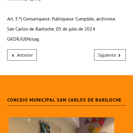
Huéspedes de Honor - Registro
Antiguos Pobladores - Registro
Art. 3.º) Comuníquese. Publíquese. Cumplido, archívese.
San Carlos de Bariloche, 05 de julio de 2024
Reconocimientos - Registro
GRDR/GBN/sag
Bariloche, Municipio intercultural
Entrega de distinciones
Anterior
Siguiente
REFORMA DE LA CARTA ORGÁNICA
CONCEJO MUNICIPAL SAN CARLOS DE BARILOCHE