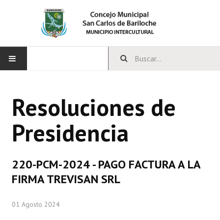
INICIO
Resoluciones de
CONCEJO
Presidencia
Bloques Políticos
Integrantes del Concejo
220-PCM-2024 - PAGO FACTURA A LA
Comisiones Permanentes
FIRMA TREVISAN SRL
Comisiones Especiales
01 Agosto 2024
Concejales Mandato Cumplido