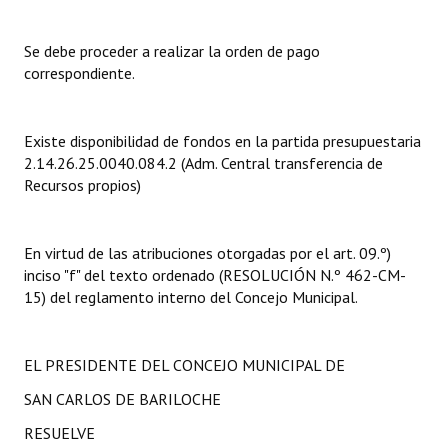
Dictámenes Asesoría Letrada
Se debe proceder a realizar la orden de pago
correspondiente.
Actas de Sesión
Informes de Unidad Coordinadora
Existe disponibilidad de fondos en la partida presupuestaria
2.14.26.25.0040.084.2 (Adm. Central transferencia de
Ejecución Presupuestaria
Recursos propios)
Actas de Audiencias Públicas
NORMATIVA
En virtud de las atribuciones otorgadas por el art. 09.º)
inciso "f" del texto ordenado (RESOLUCIÓN N.º 462-CM-
Comunicaciones
15) del reglamento interno del Concejo Municipal.
Declaraciones
EL PRESIDENTE DEL CONCEJO MUNICIPAL DE
Resoluciones
SAN CARLOS DE BARILOCHE
Resoluciones de Presidencia
RESUELVE