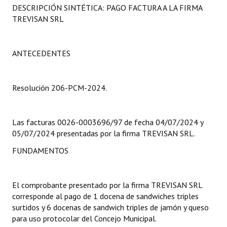
DESCRIPCIÓN SINTÉTICA: PAGO FACTURA A LA FIRMA
Programas
TREVISAN SRL
LEGISLACIÓN
ANTECEDENTES
Constitución Nacional
Constitución Provincial
Resolución 206-PCM-2024.
Carta Orgánica 2007
Reglamento Interno
Las facturas 0026-0003696/97 de fecha 04/07/2024 y
05/07/2024 presentadas por la firma TREVISAN SRL.
Digesto
FUNDAMENTOS
Organigrama
DOCUMENTOS
El comprobante presentado por la firma TREVISAN SRL
corresponde al pago de 1 docena de sandwiches triples
Informes de Gestión
surtidos y 6 docenas de sandwich triples de jamón y queso
para uso protocolar del Concejo Municipal.
Proyectos Presentados