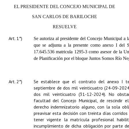
Huéspedes de Honor - Registro
EL PRESIDENTE DEL CONCEJO MUNICIPAL DE
SAN CARLOS DE BARILOCHE
Antiguos Pobladores - Registro
RESUELVE
Reconocimientos - Registro
Art. 1°)
Se autoriza al presidente del Concejo Municipal a la
Bariloche, Municipio intercultural
que se adjunta a la presente como anexo I del 
17.645.536 matricula 1295-3 c
omo asesor de la Un
Entrega de distinciones
de Planificación por el bloque Juntos Somos Río Ne
REFORMA DE LA CARTA ORGÁNICA
Art. 2°)
Se establece que el contrato del anexo I te
septiembre de dos mil veinticuatro (24-09-2024)
dos mil veinticuatro (31-12-2024). No obst
facultad del Concejo Municipal, de rescindir e
derecho indemnizatorio alguno, con la sola obl
preavisar esta decisión con treinta días corrido
tener vigente la matrícula profesional habili
incumplimiento de dicha obligación por parte de 