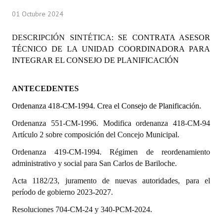
Programas
01 Octubre 2024
LEGISLACIÓN
DESCRIPCIÓN SINTÉTICA
: SE CONTRATA ASESOR
TÉCNICO DE LA UNIDAD COORDINADORA PARA
Constitución Nacional
INTEGRAR EL CONSEJO DE PLANIFICACIÓN
Constitución Provincial
ANTECEDENTES
Carta Orgánica 2007
Ordenanza 418-CM-1994. Crea el Consejo de Planificación.
Reglamento Interno
Ordenanza 551-CM-1996. Modifica ordenanza 418-CM-94
Artículo 2 sobre composición del Concejo Municipal.
Digesto
Ordenanza 419-CM-1994. Régimen de reordenamiento
Organigrama
administrativo y social para San Carlos de Bariloche.
DOCUMENTOS
Acta 1182/23, juramento de nuevas autoridades, para el
período de gobierno 2023-2027.
Informes de Gestión
Resoluciones 704-CM-24 y 340-PCM-2024.
Proyectos Presentados