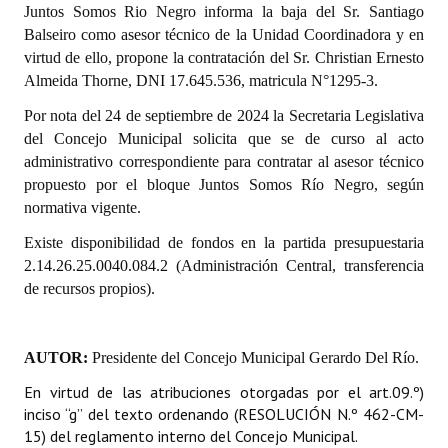
Juntos Somos Rio Negro informa la baja del Sr. Santiago
INSTITUCIONAL
Balseiro como asesor técnico de la Unidad Coordinadora y en
virtud de ello, propone la contratación del Sr. Christian Ernesto
Antiguos Pobladores
Almeida Thorne, DNI 17.645.536, matricula N°1295-3.
Noticias Destacadas
Por nota del 24 de septiembre de 2024 la Secretaria Legislativa
del Concejo Municipal solicita que se de curso al acto
Registros y Distinciones
administrativo correspondiente para contratar al asesor técnico
Datos Históricos
propuesto por el bloque Juntos Somos Río Negro, según
normativa vigente.
Premio al Mérito - Registro
Existe disponibilidad de fondos en la partida presupuestaria
Audiencias Públicas - Registro
2.14.26.25.0040.084.2 (Administración Central, transferencia
de recursos propios).
Mujeres que Dejaron Huellas - Registro
Periodistas Decanos - Registro
AUTOR:
Presidente del Concejo Municipal Gerardo Del Río.
Ciudadano Ilustre - Registro
En virtud de las atribuciones otorgadas por el art.09.º)
inciso “g” del texto ordenando (RESOLUCIÓN N.º 462-CM-
Banca del Vecino - Registro
15) del reglamento interno del Concejo Municipal.