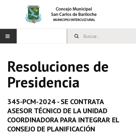
INICIO
Resoluciones de
CONCEJO
Presidencia
Bloques Políticos
Integrantes del Concejo
345-PCM-2024 - SE CONTRATA
Comisiones Permanentes
ASESOR TÉCNICO DE LA UNIDAD
Comisiones Especiales
COORDINADORA PARA INTEGRAR EL
CONSEJO DE PLANIFICACIÓN
Concejales Mandato Cumplido