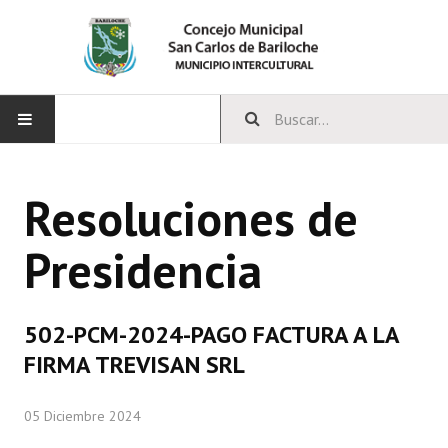
INICIO
Resoluciones de
CONCEJO
Presidencia
Bloques Políticos
Integrantes del Concejo
502-PCM-2024-PAGO FACTURA A LA
Comisiones Permanentes
FIRMA TREVISAN SRL
Comisiones Especiales
05 Diciembre 2024
Concejales Mandato Cumplido