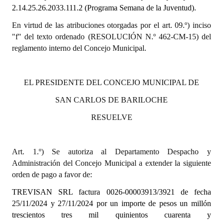
2.14.25.26.2033.111.2 (Programa Semana de la Juventud).
Dictámenes Asesoría Letrada
En virtud de las atribuciones otorgadas por el art. 09.º) inciso
"f" del texto ordenado (RESOLUCIÓN N.º 462-CM-15) del
Actas de Sesión
reglamento interno del Concejo Municipal.
Informes de Unidad Coordinadora
Ejecución Presupuestaria
EL PRESIDENTE DEL CONCEJO MUNICIPAL DE
SAN CARLOS DE BARILOCHE
Actas de Audiencias Públicas
RESUELVE
NORMATIVA
Comunicaciones
Art. 1.º) Se autoriza al Departamento Despacho y
Administración del Concejo Municipal a extender la siguiente
Declaraciones
orden de pago a favor de:
Resoluciones
TREVISAN SRL
factura 0026-00003913/3921 de fecha
25/11/2024 y 27/11/2024
por un importe de pesos un millón
Resoluciones de Presidencia
trescientos tres mil quinientos cuarenta y