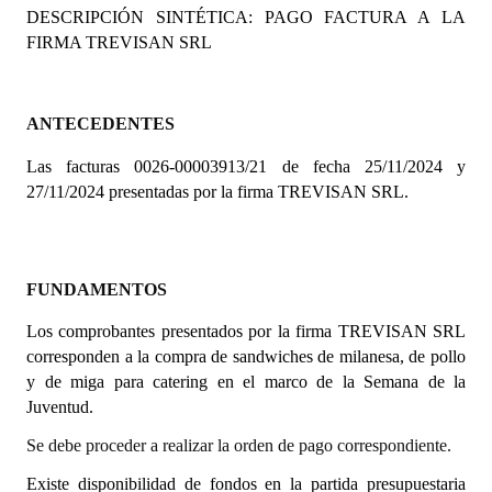
DESCRIPCIÓN SINTÉTICA: PAGO FACTURA A LA
Programas
FIRMA TREVISAN SRL
LEGISLACIÓN
Constitución Nacional
ANTECEDENTES
Las facturas 0026-00003913/21 de fecha 25/11/2024 y
Constitución Provincial
27/11/2024 presentadas por la firma TREVISAN SRL.
Carta Orgánica 2007
Reglamento Interno
FUNDAMENTOS
Digesto
Los comprobantes presentados por la firma TREVISAN SRL
Organigrama
corresponden a la compra de sandwiches de milanesa, de pollo
y de miga para catering en el marco de la Semana de la
DOCUMENTOS
Juventud.
Se debe proceder a realizar la orden de pago correspondiente.
Informes de Gestión
Existe disponibilidad de fondos en la partida presupuestaria
Proyectos Presentados