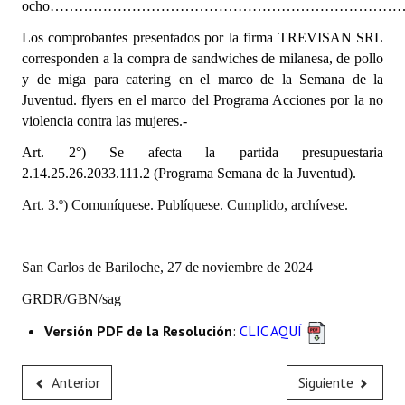
ocho………………………………………………………………………….
INSTITUCIONAL
Los comprobantes presentados por la firma TREVISAN SRL
Antiguos Pobladores
corresponden a la compra de sandwiches de milanesa, de pollo
y de miga para catering en el marco de la Semana de la
Noticias Destacadas
Juventud. flyers en el marco del Programa Acciones por la no
violencia contra las mujeres.-
Registros y Distinciones
Art. 2°) Se afecta la partida presupuestaria
Datos Históricos
2.14.25.26.2033.111.2 (Programa Semana de la Juventud).
Premio al Mérito - Registro
Art. 3.º) Comuníquese. Publíquese. Cumplido, archívese.
Audiencias Públicas - Registro
San Carlos de Bariloche, 27 de noviembre de 2024
Mujeres que Dejaron Huellas - Registro
GRDR/GBN/sag
Periodistas Decanos - Registro
Versión PDF de la Resolución
:
CLIC AQUÍ
Ciudadano Ilustre - Registro
Anterior
Siguiente
Banca del Vecino - Registro