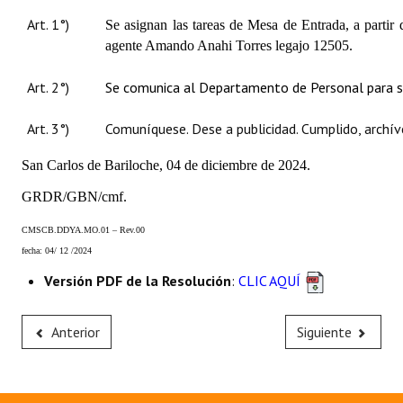
INSTITUCIONAL
Art. 1°)
Se asignan las tareas de Mesa de Entrada, a partir 
agente Amando Anahi Torres legajo 12505.
Antiguos Pobladores
Art. 2°)
Se c
omunica al Departamento de Personal para s
Noticias Destacadas
Registros y Distinciones
Art. 3°)
Comuníquese. Dese a publicidad. Cumplido, archív
Datos Históricos
San Carlos de Bariloche, 04 de diciembre de 2024.
GRDR/GBN/cmf.
Premio al Mérito - Registro
CMSCB.DDYA.MO.01 – Rev.00
Audiencias Públicas - Registro
fecha: 04/ 12 /2024
Mujeres que Dejaron Huellas - Registro
Versión PDF de la Resolución
:
CLIC AQUÍ
Periodistas Decanos - Registro
Anterior
Siguiente
Ciudadano Ilustre - Registro
Banca del Vecino - Registro