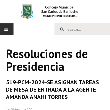
INICIO
Resoluciones de
CONCEJO
Presidencia
Bloques Políticos
Integrantes del Concejo
519-PCM-2024-SE ASIGNAN TAREAS
Comisiones Permanentes
DE MESA DE ENTRADA A LA AGENTE
Comisiones Especiales
AMANDA ANAHI TORRES
Concejales Mandato Cumplido
16 Diciembre 2024