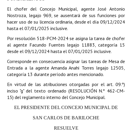
El chofer del Concejo Municipal, agente José Antonio
Dictámenes Asesoría Letrada
Nostroza, legajo 969, se ausentará de sus funciones por
hacer uso de su licencia ordinaria, desde el día 09/12/2024
Actas de Sesión
hasta el 07/01/2025 inclusive.
Informes de Unidad Coordinadora
Por resolución 518-PCM-2024 se asigna la tarea de chofer
al agente Facundo Fuentes legajo 11883, categoría 15
Ejecución Presupuestaria
desde el 09/12/2024 hasta el 07/01/2025 inclusive.
Actas de Audiencias Públicas
Corresponde en consecuencia asignar las tareas de Mesa de
Entrada a la agente Amanda Anahi Torres legajo 12505,
NORMATIVA
categoría 13 durante período antes mencionado.
En virtud de las atribuciones otorgadas por el art. 09.º)
Comunicaciones
inciso "g" del texto ordenado (RESOLUCIÓN N.º 462-CM-
15) del reglamento interno del Concejo Municipal.
Declaraciones
EL PRESIDENTE DEL CONCEJO MUNICIPAL DE
Resoluciones
SAN CARLOS DE BARILOCHE
Resoluciones de Presidencia
RESUELVE