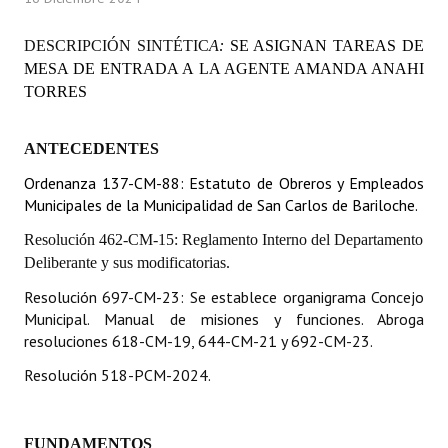
Programas
DESCRIPCIÓN SINTÉTIC
A
:
SE ASIGNAN TAREAS DE
LEGISLACIÓN
MESA DE ENTRADA A LA AGENTE AMANDA ANAHI
TORRES
Constitución Nacional
ANTECEDENTES
Constitución Provincial
Ordenanza 137-CM-88: Estatuto de Obreros y Empleados
Carta Orgánica 2007
Municipales de la Municipalidad de San Carlos de Bariloche.
Reglamento Interno
Resolución 462-CM-15: Reglamento Interno del Departamento
Deliberante y sus modificatorias.
Digesto
Resolución 697-CM-23: Se establece organigrama Concejo
Organigrama
Municipal. Manual de misiones y funciones. Abroga
resoluciones 618-CM-19, 644-CM-21 y 692-CM-23.
DOCUMENTOS
Resolución 518-PCM-2024.
Informes de Gestión
FUNDAMENTOS
Proyectos Presentados