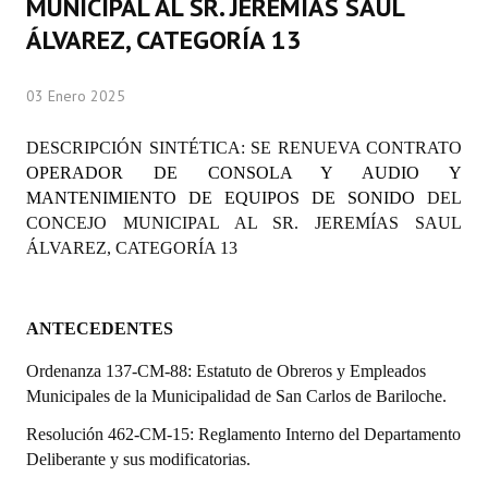
MUNICIPAL AL SR. JEREMÍAS SAUL
Programas
ÁLVAREZ, CATEGORÍA 13
LEGISLACIÓN
03 Enero 2025
Constitución Nacional
DESCRIPCIÓN SINTÉTICA: SE RENUEVA CONTRATO
Constitución Provincial
OPERADOR DE CONSOLA Y AUDIO Y
MANTENIMIENTO DE EQUIPOS DE SONIDO
DEL
Carta Orgánica 2007
CONCEJO MUNICIPAL AL SR. JEREMÍAS SAUL
ÁLVAREZ, CATEGORÍA 13
Reglamento Interno
Digesto
ANTECEDENTES
Organigrama
Ordenanza 137-CM-88: Estatuto de Obreros y Empleados
DOCUMENTOS
Municipales de la Municipalidad de San Carlos de Bariloche.
Resolución 462-CM-15: Reglamento Interno del Departamento
Informes de Gestión
Deliberante y sus modificatorias.
Proyectos Presentados