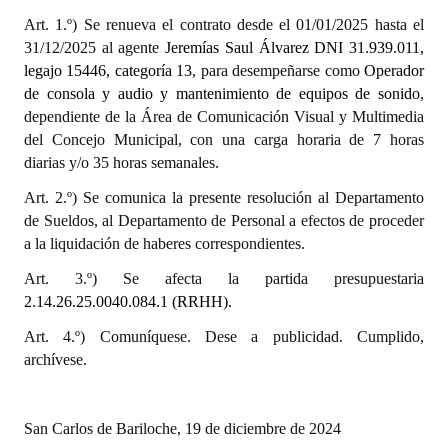
Huéspedes de Honor - Registro
Art. 1.º)
Se renueva el contrato desde el 01/01/2025 hasta el
31/12/2025 al agente
Jeremías Saul Álvarez DNI 31.939.011,
Antiguos Pobladores - Registro
legajo 15446, categoría 13
, para desempeñarse como
Operador
de consola y audio y mantenimiento de equipos de sonido
,
Reconocimientos - Registro
dependiente de la Área de Comunicación Visual y Multimedia
del Concejo Municipal, con una carga horaria de 7 horas
Bariloche, Municipio intercultural
diarias y/o 35 horas semanales.
Entrega de distinciones
Art. 2.º)
Se comunica la presente resolución al Departamento
de Sueldos, al Departamento de Personal a efectos de proceder
REFORMA DE LA CARTA ORGÁNICA
a la liquidación de haberes correspondientes.
Art. 3.º) Se afecta la partida presupuestaria
2.14.26.25.0040.084.1 (RRHH)
.
Art. 4.º) Comuníquese. Dese a publicidad. Cumplido,
archívese.
San Carlos de Bariloche, 19 de diciembre de 2024