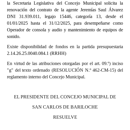
la Secretaria Legislativa del Concejo Municipal solicita la
INSTITUCIONAL
renovación del contrato de la agente
Jeremías Saul Álvarez
DNI 31.939.011, legajo 15446, categoría 13,
desde el
Antiguos Pobladores
01/01/2025 hasta el 31/12/2025, para desempeñarse como
Noticias Destacadas
Operador de consola y audio y mantenimiento de equipos de
sonido.
Registros y Distinciones
Existe disponibilidad de fondos en la partida presupuestaria
Datos Históricos
2.14.26.25.0040.084.1 (RRHH)
En virtud de las atribuciones otorgadas por el art. 09.º) inciso
Premio al Mérito - Registro
"g" del texto ordenado (RESOLUCIÓN N.º 462-CM-15) del
Audiencias Públicas - Registro
reglamento interno del Concejo Municipal.
Mujeres que Dejaron Huellas - Registro
EL PRESIDENTE DEL CONCEJO MUNICIPAL DE
Periodistas Decanos - Registro
SAN CARLOS DE BARILOCHE
Ciudadano Ilustre - Registro
RESUELVE
Banca del Vecino - Registro