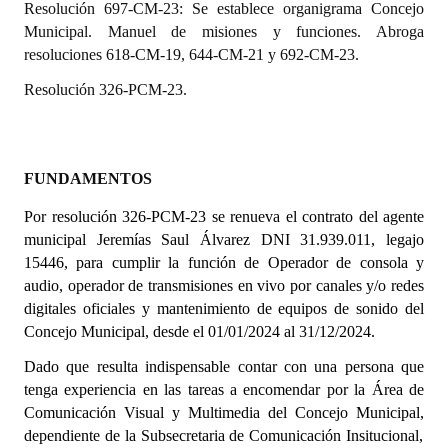
Resolución 697-CM-23: Se establece organigrama Concejo
Municipal. Manuel de misiones y funciones. Abroga
Dictámenes Asesoría Letrada
resoluciones 618-CM-19, 644-CM-21 y 692-CM-23.
Actas de Sesión
Resolución 326-PCM-23.
Informes de Unidad Coordinadora
Ejecución Presupuestaria
FUNDAMENTOS
Actas de Audiencias Públicas
Por resolución 326-PCM-23
se renueva el contrato del agente
municipal Jeremías Saul Álvarez DNI 31.939.011, legajo
NORMATIVA
15446, para cumplir la función d
e Operador de consola y
audio, operador de transmisiones en vivo por canales y/o redes
Comunicaciones
digitales oficiales y mantenimiento de equipos de sonido del
Concejo Municipal, desde el 01/01/2024 al 31/12/2024.
Declaraciones
Dado que resulta indispensable contar con una persona que
Resoluciones
tenga experiencia en las tareas a encomendar por la Área de
Comunicación
Visual y Multimedia del Concejo Municipal
,
Resoluciones de Presidencia
dependiente de la Subsecretaria de Comunicación Insitucional,