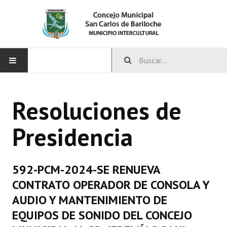
INICIO
Resoluciones de
CONCEJO
Presidencia
Bloques Políticos
Integrantes del Concejo
592-PCM-2024-SE RENUEVA
Comisiones Permanentes
CONTRATO OPERADOR DE CONSOLA Y
Comisiones Especiales
AUDIO Y MANTENIMIENTO DE
EQUIPOS DE SONIDO DEL CONCEJO
Concejales Mandato Cumplido