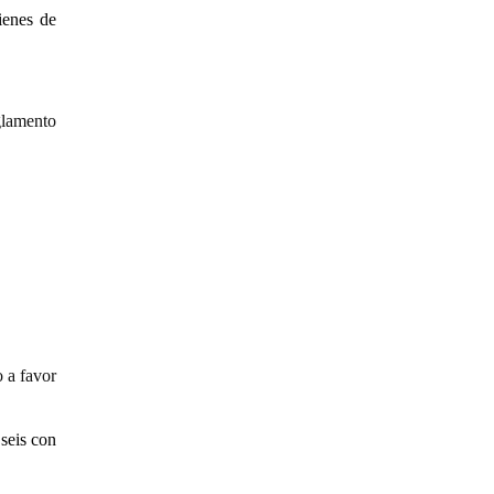
ienes de
glamento
 a favor
 seis con