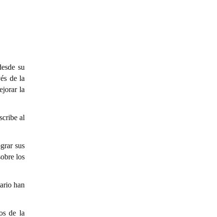
desde su
és de la
ejorar la
cribe al
grar sus
sobre los
ario han
os de la