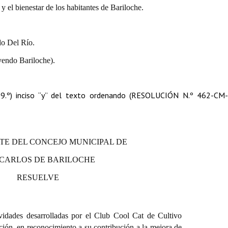
 el bienestar de los habitantes de Bariloche.
do Del Río.
yendo Bariloche).
09.º) inciso “y” del texto ordenando (RESOLUCIÓN N.º 462-CM-
TE DEL CONCEJO MUNICIPAL DE
 CARLOS DE BARILOCHE
RESUELVE
ividades desarrolladas por el Club Cool Cat de Cultivo
ión, en reconocimiento a su contribución a la mejora de