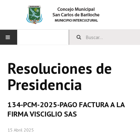
INICIO
Resoluciones de
CONCEJO
Presidencia
Bloques Políticos
Integrantes del Concejo
134-PCM-2025-PAGO FACTURA A LA
Comisiones Permanentes
FIRMA VISCIGLIO SAS
Comisiones Especiales
15 Abril 2025
Concejales Mandato Cumplido