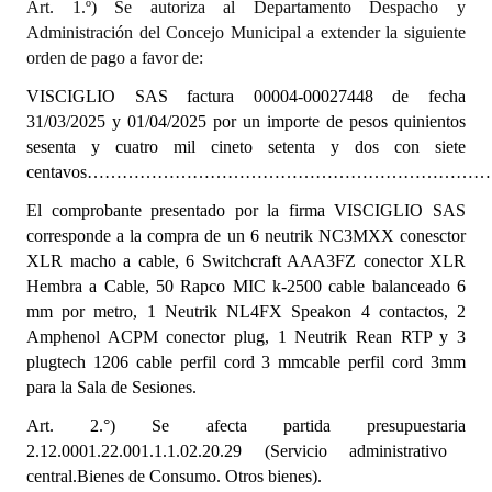
Art. 1.º) Se autoriza al Departamento Despacho y
INSTITUCIONAL
Administración del Concejo Municipal a extender la siguiente
orden de pago a favor de:
Antiguos Pobladores
VISCIGLIO SAS
factura 00004-00027448 de fecha
Noticias Destacadas
31/03/2025 y 01/04/2025
por un importe de pesos quinientos
sesenta y cuatro mil cineto setenta y dos con siete
Registros y Distinciones
centavos…………………………………………………………………….
Datos Históricos
El comprobante presentado por la firma
VISCIGLIO SAS
corresponde a la compra de un 6 neutrik NC3MXX conesctor
Premio al Mérito - Registro
XLR macho a cable, 6 Switchcraft AAA3FZ conector XLR
Hembra a Cable, 50 Rapco MIC k-2500 cable balanceado 6
Audiencias Públicas - Registro
mm por metro, 1 Neutrik NL4FX Speakon 4 contactos, 2
Mujeres que Dejaron Huellas - Registro
Amphenol ACPM conector plug, 1 Neutrik Rean RTP y 3
plugtech 1206 cable perfil cord 3 mmcable perfil cord 3mm
Periodistas Decanos - Registro
para la Sala de Sesiones.
Ciudadano Ilustre - Registro
Art. 2.°) Se afecta partida presupuestaria
2.12.0001.22.001.1.1.02.20.29 (Servicio administrativo
Banca del Vecino - Registro
central.Bienes de Consumo. Otros bienes).