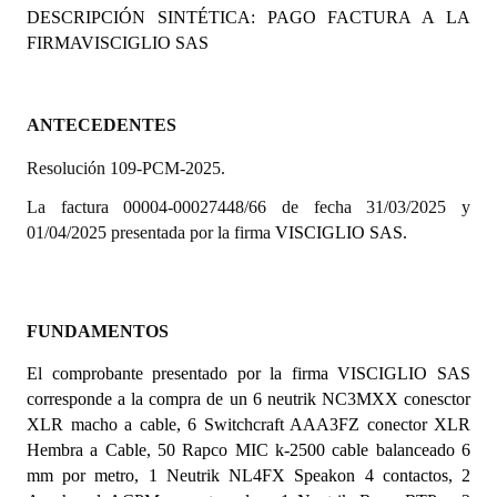
DESCRIPCIÓN SINTÉTICA: PAGO FACTURA A LA
Programas
FIRMA
VISCIGLIO SAS
LEGISLACIÓN
Constitución Nacional
ANTECEDENTES
Resolución 109-PCM-2025.
Constitución Provincial
La factura 00004-00027448/66 de fecha 31/03/2025 y
Carta Orgánica 2007
01/04/2025 presentada por la firma
VISCIGLIO SAS.
Reglamento Interno
Digesto
FUNDAMENTOS
Organigrama
El comprobante presentado por la firma
VISCIGLIO SAS
corresponde a la compra de un 6 neutrik NC3MXX conesctor
DOCUMENTOS
XLR macho a cable, 6 Switchcraft AAA3FZ conector XLR
Hembra a Cable, 50 Rapco MIC k-2500 cable balanceado 6
Informes de Gestión
mm por metro, 1 Neutrik NL4FX Speakon 4 contactos, 2
Proyectos Presentados