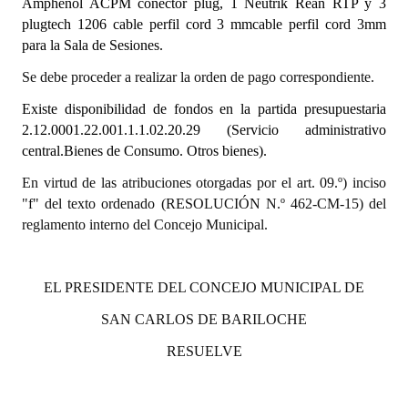
Amphenol ACPM conector plug, 1 Neutrik Rean RTP y 3
plugtech 1206 cable perfil cord 3 mmcable perfil cord 3mm
Dictámenes Asesoría Letrada
para la Sala de Sesiones.
Actas de Sesión
Se debe proceder a realizar la orden de pago correspondiente.
Existe disponibilidad de fondos en la partida presupuestaria
Informes de Unidad Coordinadora
2.12.0001.22.001.1.1.02.20.29 (Servicio administrativo
Ejecución Presupuestaria
central.Bienes de Consumo. Otros bienes).
En virtud de las atribuciones otorgadas por el art. 09.º) inciso
Actas de Audiencias Públicas
"f" del texto ordenado (RESOLUCIÓN N.º 462-CM-15) del
reglamento interno del Concejo Municipal.
NORMATIVA
Comunicaciones
EL PRESIDENTE DEL CONCEJO MUNICIPAL DE
Declaraciones
SAN CARLOS DE BARILOCHE
Resoluciones
RESUELVE
Resoluciones de Presidencia