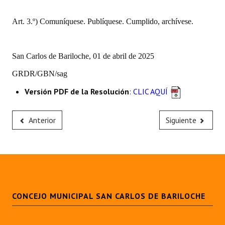
Huéspedes de Honor - Registro
Art. 3.º) Comuníquese. Publíquese. Cumplido, archívese.
Antiguos Pobladores - Registro
Reconocimientos - Registro
San Carlos de Bariloche, 01 de abril de 2025
Bariloche, Municipio intercultural
GRDR/GBN/sag
Versión PDF de la Resolución
:
CLIC AQUÍ
Entrega de distinciones
REFORMA DE LA CARTA ORGÁNICA
Anterior
Siguiente
CONCEJO MUNICIPAL SAN CARLOS DE BARILOCHE