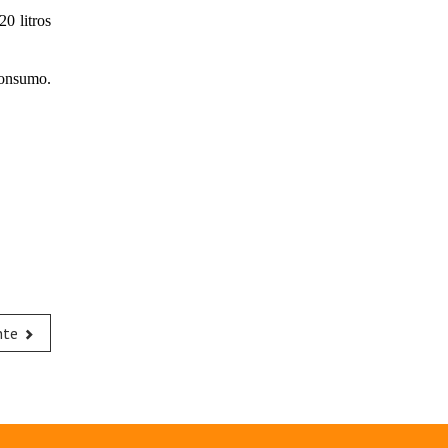
0 litros
Consumo.
nte