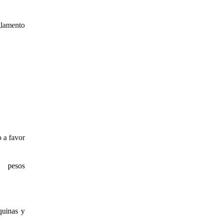
glamento
 a favor
pesos
quinas y