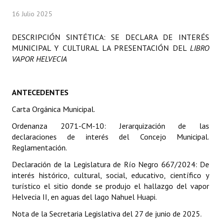
Programas
16 Julio 2025
LEGISLACIÓN
DESCRIPCIÓN SINTÉTICA: SE DECLARA DE INTERÉS
MUNICIPAL Y CULTURAL LA PRESENTACIÓN DEL
LIBRO
Constitución Nacional
VAPOR HELVECIA
Constitución Provincial
ANTECEDENTES
Carta Orgánica 2007
Carta Orgánica Municipal.
Reglamento Interno
Ordenanza 2071-CM-10: Jerarquización de las
Digesto
declaraciones de interés del Concejo Municipal.
Reglamentación.
Organigrama
Declaración de la Legislatura de Río Negro 667/2024: De
interés histórico, cultural, social, educativo, científico y
DOCUMENTOS
turístico el sitio donde se produjo el hallazgo del vapor
Helvecia II, en aguas del lago Nahuel Huapi.
Informes de Gestión
Nota de la Secretaria Legislativa del 27 de junio de 2025.
Proyectos Presentados