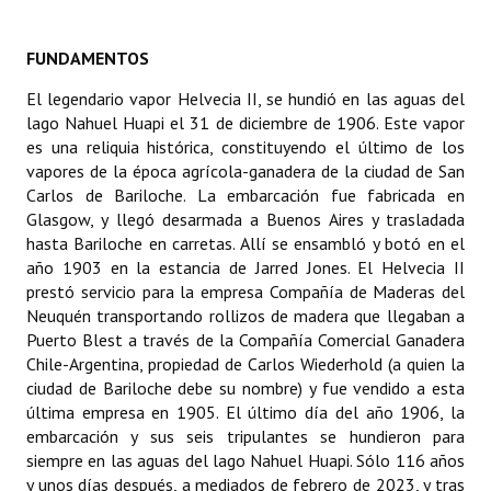
Dictámenes Asesoría Letrada
FUNDAMENTOS
Actas de Sesión
El legendario vapor Helvecia II, se hundió en las aguas del
lago Nahuel Huapi el 31 de diciembre de 1906. Este vapor
Informes de Unidad Coordinadora
es una reliquia histórica, constituyendo el último de los
vapores de la época agrícola-ganadera de la ciudad de San
Ejecución Presupuestaria
Carlos de Bariloche. La embarcación fue fabricada en
Glasgow, y llegó desarmada a Buenos Aires y trasladada
Actas de Audiencias Públicas
hasta Bariloche en carretas. Allí se ensambló y botó en el
año 1903 en la estancia de Jarred Jones. El Helvecia II
NORMATIVA
prestó servicio para la empresa Compañía de Maderas del
Neuquén transportando rollizos de madera que llegaban a
Comunicaciones
Puerto Blest a través de la Compañía Comercial Ganadera
Chile-Argentina, propiedad de Carlos Wiederhold (a quien la
Declaraciones
ciudad de Bariloche debe su nombre) y fue vendido a esta
última empresa en 1905. El último día del año 1906, la
Resoluciones
embarcación y sus seis tripulantes se hundieron para
Resoluciones de Presidencia
siempre en las aguas del lago Nahuel Huapi. Sólo 116 años
y unos días después, a mediados de febrero de 2023, y tras