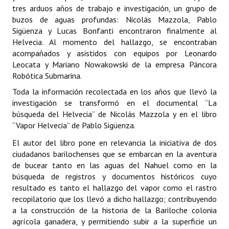
INSTITUCIONAL
tres arduos años de trabajo e investigación, un grupo de
buzos de aguas profundas: Nicolás Mazzola, Pablo
Sigüenza y Lucas Bonfanti encontraron finalmente al
Antiguos Pobladores
Helvecia. Al momento del hallazgo, se encontraban
Noticias Destacadas
acompañados y asistidos con equipos por Leonardo
Leocata y Mariano Nowakowski de la empresa Páncora
Registros y Distinciones
Robótica Submarina.
Toda la información recolectada en los años que llevó la
Datos Históricos
investigación se transformó en el documental “La
búsqueda del Helvecia” de Nicolás Mazzola y en el libro
Premio al Mérito - Registro
“Vapor Helvecia” de Pablo Sigüenza.
Audiencias Públicas - Registro
El autor del libro pone en relevancia la iniciativa de dos
ciudadanos barilochenses que se embarcan en la aventura
Mujeres que Dejaron Huellas - Registro
de bucear tanto en las aguas del Nahuel como en la
búsqueda de registros y documentos históricos cuyo
Periodistas Decanos - Registro
resultado es tanto el hallazgo del vapor como el rastro
Ciudadano Ilustre - Registro
recopilatorio que los llevó a dicho hallazgo; contribuyendo
a la construcción de la historia de la Bariloche colonia
Banca del Vecino - Registro
agrícola ganadera, y permitiendo subir a la superficie un