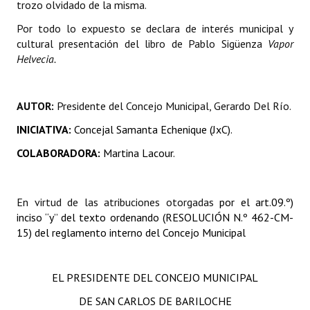
trozo olvidado de la misma.
Huéspedes de Honor - Registro
Por todo lo expuesto se declara de interés municipal y
Antiguos Pobladores - Registro
cultural presentación del libro de Pablo Sigüenza
Vapor
Helvecia.
Reconocimientos - Registro
Bariloche, Municipio intercultural
AUTOR:
Presidente del Concejo Municipal, Gerardo Del Río.
Entrega de distinciones
INICIATIVA:
Concejal Samanta Echenique (JxC).
COLABORADORA:
Martina Lacour.
REFORMA DE LA CARTA ORGÁNICA
En virtud de las atribuciones otorgadas
por el art.09.º)
inciso “y” del texto ordenando (RESOLUCIÓN N.º 462-CM-
15) del reglamento interno del Concejo Municipal
EL PRESIDENTE DEL CONCEJO MUNICIPAL
DE SAN CARLOS DE BARILOCHE