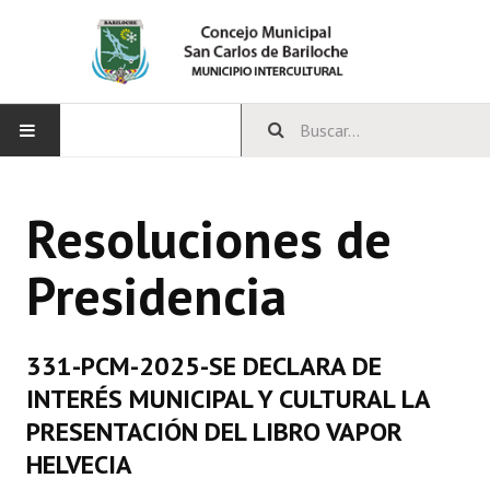
INICIO
Resoluciones de
CONCEJO
Presidencia
Bloques Políticos
Integrantes del Concejo
331-PCM-2025-SE DECLARA DE
Comisiones Permanentes
INTERÉS MUNICIPAL Y CULTURAL LA
Comisiones Especiales
PRESENTACIÓN DEL LIBRO VAPOR
HELVECIA
Concejales Mandato Cumplido