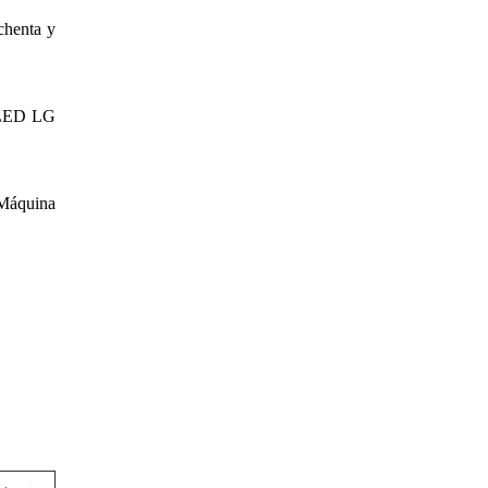
chenta y
 LED LG
.Máquina