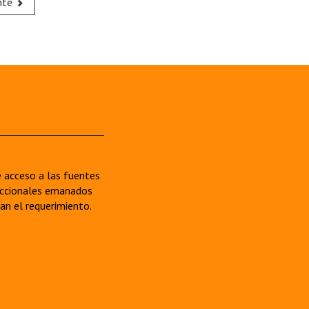
nte
re acceso a las fuentes
sdiccionales emanados
van el requerimiento.