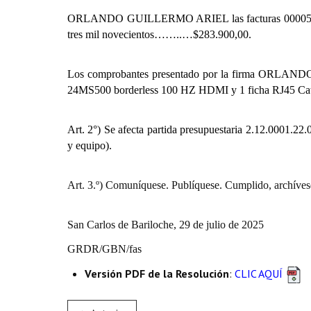
ORLANDO GUILLERMO ARIEL l
as facturas 0000
tres mil novecientos……..…$283.900,00.
Los comprobantes presentado por la firma
ORLANDO G
24MS500 borderless 100 HZ HDMI y 1 ficha RJ45 Cat 6
Art. 2°) Se afecta partida presupuestaria
2.12.0001.22.0
y equipo).
Art. 3.º) Comuníquese. Publíquese. Cumplido, archíves
San Carlos de Bariloche, 29 de julio de 2025
GRDR/GBN/fas
Versión PDF de la Resolución
:
CLIC AQUÍ