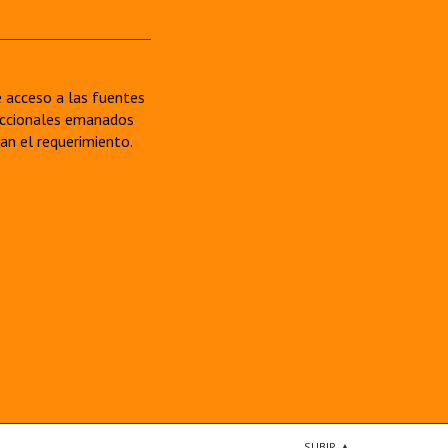
re acceso a las fuentes
sdiccionales emanados
van el requerimiento.
SUBIR ▲