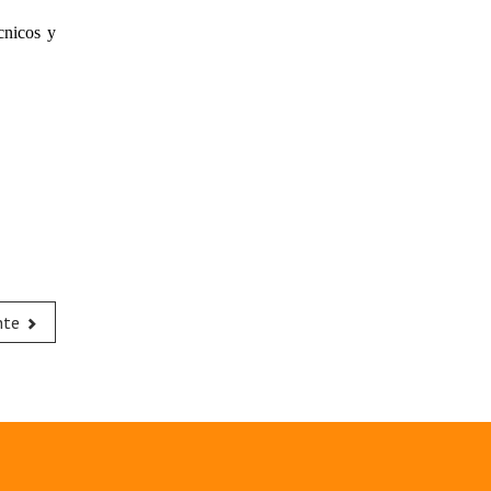
cnicos y
nte