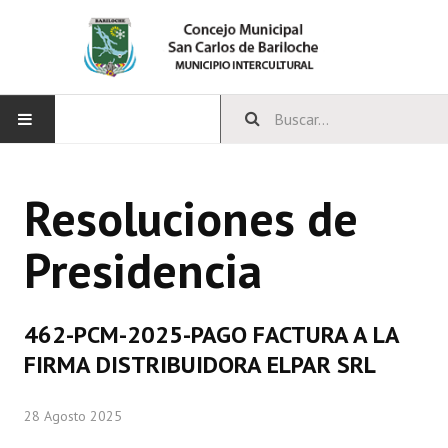
INICIO
Resoluciones de
CONCEJO
Presidencia
Bloques Políticos
Integrantes del Concejo
462-PCM-2025-PAGO FACTURA A LA
Comisiones Permanentes
FIRMA DISTRIBUIDORA ELPAR SRL
Comisiones Especiales
28 Agosto 2025
Concejales Mandato Cumplido