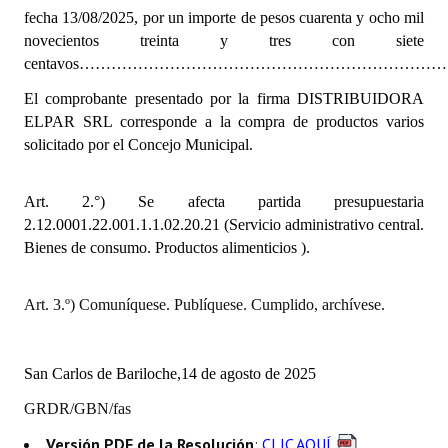
INSTITUCIONAL
fecha 13/08/2025,
por un importe de pesos cuarenta y ocho mil
novecientos treinta y tres con siete
Antiguos Pobladores
centavos………………………………………………………………………
El comprobante presentado por la firma DISTRIBUIDORA
Noticias Destacadas
ELPAR SRL corresponde a la compra de productos varios
Registros y Distinciones
solicitado por el Concejo Municipal.
Datos Históricos
Art. 2.°) Se afecta partida presupuestaria
Premio al Mérito - Registro
2.12.0001.22.001.1.1.02.20.21 (Servicio administrativo central.
Bienes de consumo. Productos alimenticios ).
Audiencias Públicas - Registro
Mujeres que Dejaron Huellas - Registro
Art. 3.º) Comuníquese. Publíquese. Cumplido, archívese.
Periodistas Decanos - Registro
San Carlos de Bariloche,14 de agosto de 2025
Ciudadano Ilustre - Registro
GRDR/GBN/fas
Banca del Vecino - Registro
Versión PDF de la Resolución
:
CLIC AQUÍ