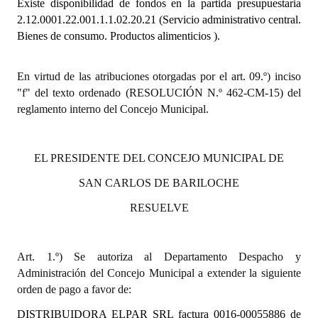
Existe disponibilidad de fondos en la partida presupuestaria
2.12.0001.22.001.1.1.02.20.21 (Servicio administrativo central.
Dictámenes Asesoría Letrada
Bienes de consumo. Productos alimenticios ).
Actas de Sesión
En virtud de las atribuciones otorgadas por el art. 09.º) inciso
Informes de Unidad Coordinadora
"f" del texto ordenado (RESOLUCIÓN N.º 462-CM-15) del
reglamento interno del Concejo Municipal.
Ejecución Presupuestaria
Actas de Audiencias Públicas
EL PRESIDENTE DEL CONCEJO MUNICIPAL DE
NORMATIVA
SAN CARLOS DE BARILOCHE
RESUELVE
Comunicaciones
Declaraciones
Art. 1.º) Se autoriza al Departamento Despacho y
Resoluciones
Administración del Concejo Municipal a extender la siguiente
orden de pago a favor de:
Resoluciones de Presidencia
DISTRIBUIDORA ELPAR SRL
factura 0016-00055886 de