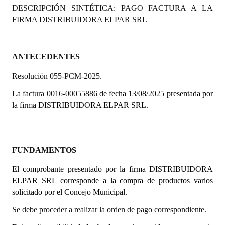
DESCRIPCIÓN SINTÉTICA: PAGO FACTURA A LA
Programas
FIRMA DISTRIBUIDORA ELPAR SRL
LEGISLACIÓN
Constitución Nacional
ANTECEDENTES
Resolución 055-PCM-2025.
Constitución Provincial
La factura 0016-00055886
de fecha 13/08/2025 presentada por
Carta Orgánica 2007
la firma DISTRIBUIDORA ELPAR SRL.
Reglamento Interno
Digesto
FUNDAMENTOS
Organigrama
El comprobante presentado por la firma DISTRIBUIDORA
ELPAR SRL corresponde a la compra de productos varios
DOCUMENTOS
solicitado por el Concejo Municipal.
Informes de Gestión
Se debe proceder a realizar la orden de pago correspondiente.
Proyectos Presentados