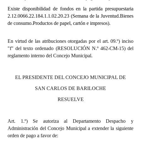
Existe disponibilidad de fondos en la partida presupuestaria
Dictámenes Asesoría Letrada
2.12.0066.22.184.1.1.02.20.23 (Semana de la Juventud.Bienes
de consumo.Productos de papel, cartón e impresos).
Actas de Sesión
Informes de Unidad Coordinadora
En virtud de las atribuciones otorgadas por el art. 09.º) inciso
"f" del texto ordenado (RESOLUCIÓN N.º 462-CM-15) del
Ejecución Presupuestaria
reglamento interno del Concejo Municipal.
Actas de Audiencias Públicas
EL PRESIDENTE DEL CONCEJO MUNICIPAL DE
NORMATIVA
SAN CARLOS DE BARILOCHE
Comunicaciones
RESUELVE
Declaraciones
Resoluciones
Art. 1.º) Se autoriza al Departamento Despacho y
Administración del Concejo Municipal a extender la siguiente
Resoluciones de Presidencia
orden de pago a favor de: