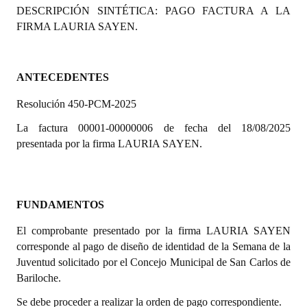
DESCRIPCIÓN SINTÉTICA: PAGO FACTURA A LA
Programas
FIRMA LAURIA SAYEN.
LEGISLACIÓN
Constitución Nacional
ANTECEDENTES
Resolución 450-PCM-2025
Constitución Provincial
La factura 00001-00000006 de fecha del 18/08/2025
Carta Orgánica 2007
presentada por la firma LAURIA SAYEN.
Reglamento Interno
Digesto
FUNDAMENTOS
Organigrama
El comprobante presentado por la firma LAURIA SAYEN
corresponde al pago de diseño de identidad de la Semana de la
DOCUMENTOS
Juventud solicitado por el Concejo Municipal de San Carlos de
Bariloche.
Informes de Gestión
Se debe proceder a realizar la orden de pago correspondiente.
Proyectos Presentados