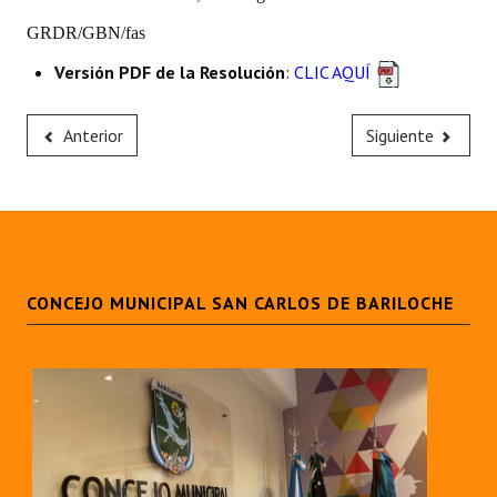
Huéspedes de Honor - Registro
GRDR/GBN/fas
Antiguos Pobladores - Registro
Versión PDF de la Resolución
:
CLIC AQUÍ
Reconocimientos - Registro
Anterior
Siguiente
Bariloche, Municipio intercultural
Entrega de distinciones
REFORMA DE LA CARTA ORGÁNICA
CONCEJO MUNICIPAL SAN CARLOS DE BARILOCHE