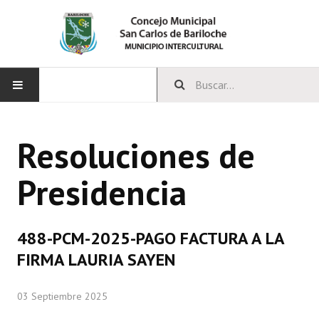
INICIO
Resoluciones de
CONCEJO
Presidencia
Bloques Políticos
Integrantes del Concejo
488-PCM-2025-PAGO FACTURA A LA
Comisiones Permanentes
FIRMA LAURIA SAYEN
Comisiones Especiales
03 Septiembre 2025
Concejales Mandato Cumplido