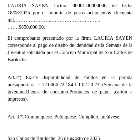
INSTITUCIONAL
LAURIA SAYEN factura
00001-00000006 de fecha
18/08/2025
por el importe de pesos ochocientos cincuenta
Antiguos Pobladores
mil…………………..………………………...
…….$850.000,00.
Noticias Destacadas
El comprobante presentado por la firma LAURIA SAYEN
Registros y Distinciones
corresponde al pago de diseño de identidad de la Semana de la
Juventud solicitada por el Concejo Municipal de San Carlos de
Datos Históricos
Bariloche.
Premio al Mérito - Registro
Art.2°) Existe disponibilidad de fondos en la partida
Audiencias Públicas - Registro
presupuestaria 2.12.0066.22.184.1.1.02.20.23 (Semana de la
juventud.Bienes de consumo.Productos de papel ,cartón e
Mujeres que Dejaron Huellas - Registro
impresos).
Periodistas Decanos - Registro
Art. 3.º) Comuníquese. Publíquese. Cumplido, archívese.
Ciudadano Ilustre - Registro
Banca del Vecino - Registro
San Carlos de Bariloche, 26 de agosto de 2025