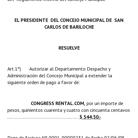
INSTITUCIONAL
Antiguos Pobladores
EL PRESIDENTE DEL CONCEJO MUNICIPAL DE SAN
CARLOS DE BARILOCHE
Noticias Destacadas
Registros y Distinciones
RESUELVE
Datos Históricos
Art.1º) Autorizar al Departamento Despacho y
Premio al Mérito - Registro
Administración del Concejo Municipal a extender la
Audiencias Públicas - Registro
siguiente orden de pago a favor de:
Mujeres que Dejaron Huellas - Registro
CONGRESS RENTAL.COM,
por un importe de
Periodistas Decanos - Registro
pesos, quinientos cuarenta y cuatro con cincuenta centavos
..........................................................
$ 544,50.-
Ciudadano Ilustre - Registro
Banca del Vecino - Registro
Pago de factura Nº 0001-00000231 de fecha 02/06/08,