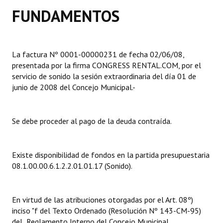
FUNDAMENTOS
Dictámenes Asesoría Letrada
Actas de Sesión
La factura Nº 0001-00000231 de fecha 02/06/08,
Informes de Unidad Coordinadora
presentada por la firma CONGRESS RENTAL.COM, por el
servicio de sonido la sesión extraordinaria del día 01 de
Ejecución Presupuestaria
junio de 2008 del Concejo Municipal.-
Actas de Audiencias Públicas
Se debe proceder al pago de la deuda contraída.
NORMATIVA
Comunicaciones
Existe disponibilidad de fondos en la partida presupuestaria
08.1.00.00.6.1.2.2.01.01.17 (Sonido).
Declaraciones
Resoluciones
En virtud de las atribuciones otorgadas por el Art. 08º)
Resoluciones de Presidencia
inciso "f del Texto Ordenado (Resolución Nº 143-CM-95)
del Reglamento Interno del Concejo Municipal.