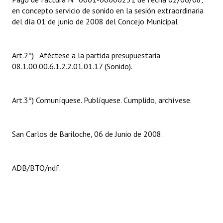
en concepto servicio de sonido en la sesión extraordinaria
Huéspedes de Honor - Registro
del día 01 de junio de 2008 del Concejo Municipal
Antiguos Pobladores - Registro
Reconocimientos - Registro
Art.2º) Aféctese a la partida presupuestaria
08.1.00.00.6.1.2.2.01.01.17 (Sonido).
Bariloche, Municipio intercultural
Entrega de distinciones
Art.3º) Comuníquese. Publíquese. Cumplido, archívese.
REFORMA DE LA CARTA ORGÁNICA
San Carlos de Bariloche, 06 de Junio de 2008.
ADB/BTO/ndf.