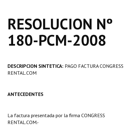
Programas
RESOLUCION Nº
LEGISLACIÓN
180-PCM-2008
Constitución Nacional
Constitución Provincial
Carta Orgánica 2007
DESCRIPCION SINTETICA:
PAGO FACTURA CONGRESS
RENTAL.COM
Reglamento Interno
Digesto
ANTECEDENTES
Organigrama
DOCUMENTOS
La factura presentada por la firma CONGRESS
RENTAL.COM.-
Informes de Gestión
Proyectos Presentados