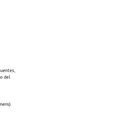
Fuentes,
o del
meris)