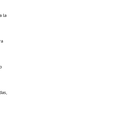
a la
ra
co
das,