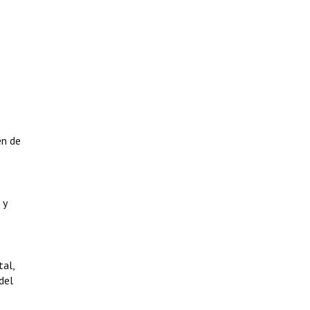
en de
 y
tal,
del