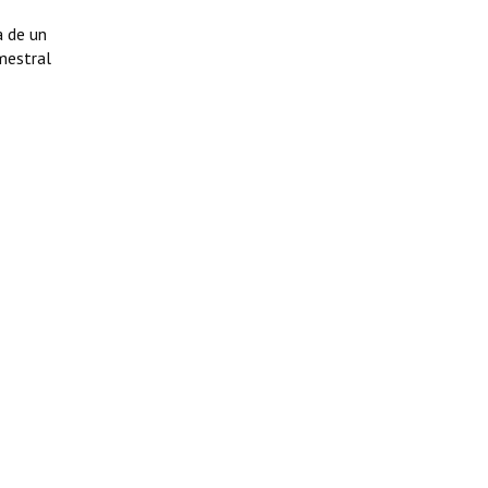
a de un
mestral