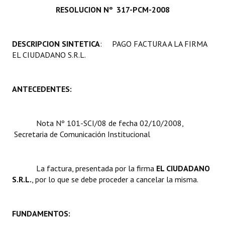
RESOLUCION Nº 317-PCM-2008
Programas
LEGISLACIÓN
DESCRIPCION SINTETICA
: PAGO FACTURA A LA FIRMA
EL CIUDADANO S.R.L.
Constitución Nacional
Constitución Provincial
ANTECEDENTES:
Carta Orgánica 2007
Reglamento Interno
Nota Nº 101-SCI/08 de fecha 02/10/2008,
Secretaria de Comunicación Institucional
Digesto
Organigrama
La factura, presentada por la firma 
EL CIUDADANO
S.R.L.
, por lo que se debe proceder a cancelar la misma.
DOCUMENTOS
Informes de Gestión
FUNDAMENTOS:
Proyectos Presentados