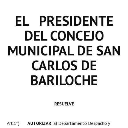
INSTITUCIONAL
EL PRESIDENTE
Antiguos Pobladores
Noticias Destacadas
DEL CONCEJO
Registros y Distinciones
MUNICIPAL DE SAN
Datos Históricos
CARLOS DE
Premio al Mérito - Registro
BARILOCHE
Audiencias Públicas - Registro
Mujeres que Dejaron Huellas - Registro
Periodistas Decanos - Registro
RESUELVE
Ciudadano Ilustre - Registro
Banca del Vecino - Registro
Art.1º)
AUTORIZAR
: al Departamento Despacho y