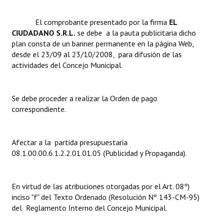
Dictámenes Asesoría Letrada
El comprobante presentado por la firma 
EL
CIUDADANO S.R.L.
se debe a la pauta publicitaria dicho
Actas de Sesión
plan consta de un banner permanente en la página Web,
desde el 23/09 al 23/10/2008, para difusión de las
Informes de Unidad Coordinadora
actividades del Concejo Municipal.
Ejecución Presupuestaria
Se debe proceder a realizar la Orden de pago
Actas de Audiencias Públicas
correspondiente.
NORMATIVA
Afectar a la partida presupuestaria
Comunicaciones
08.1.00.00.6.1.2.2.01.01.05 (Publicidad y Propaganda).
Declaraciones
Resoluciones
En virtud de las atribuciones otorgadas por el Art. 08º)
inciso "f" del Texto Ordenado (Resolución Nº 143-CM-95)
Resoluciones de Presidencia
del Reglamento Interno del Concejo Municipal.