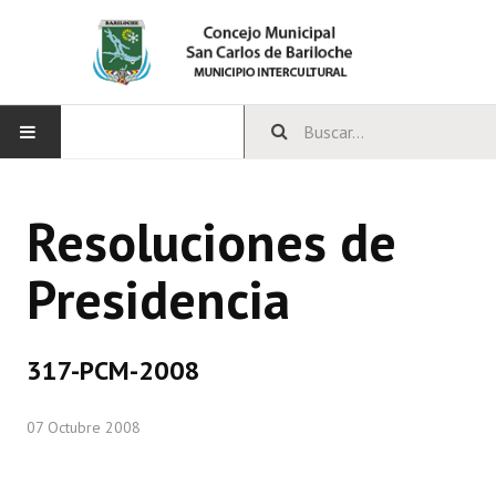
INICIO
Resoluciones de
CONCEJO
Presidencia
Bloques Políticos
Integrantes del Concejo
317-PCM-2008
Comisiones Permanentes
07 Octubre 2008
Comisiones Especiales
Concejales Mandato Cumplido