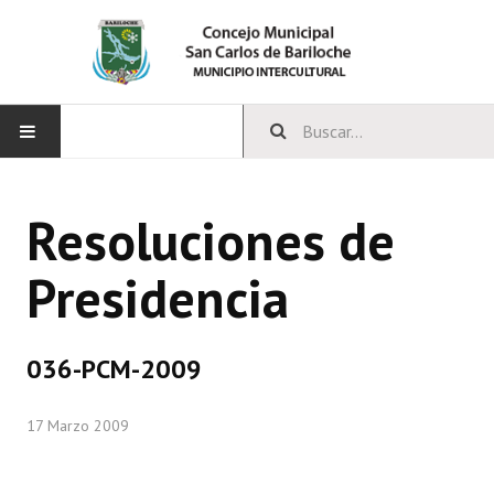
INICIO
Resoluciones de
CONCEJO
Presidencia
Bloques Políticos
Integrantes del Concejo
036-PCM-2009
Comisiones Permanentes
17 Marzo 2009
Comisiones Especiales
Concejales Mandato Cumplido