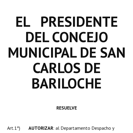
INSTITUCIONAL
EL PRESIDENTE
Antiguos Pobladores
Noticias Destacadas
DEL CONCEJO
Registros y Distinciones
MUNICIPAL DE SAN
Datos Históricos
CARLOS DE
Premio al Mérito - Registro
BARILOCHE
Audiencias Públicas - Registro
Mujeres que Dejaron Huellas - Registro
Periodistas Decanos - Registro
RESUELVE
Ciudadano Ilustre - Registro
Banca del Vecino - Registro
Art.1º)
AUTORIZAR
: al Departamento Despacho y