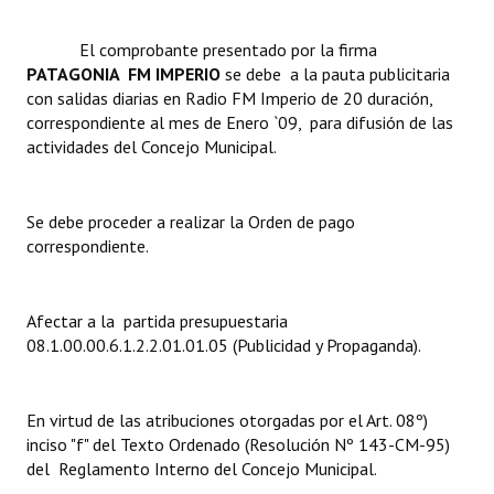
Dictámenes Asesoría Letrada
El comprobante presentado por la firma
PATAGONIA  FM IMPERIO
se debe a la pauta publicitaria
Actas de Sesión
con salidas diarias en Radio FM Imperio de 20 duración,
correspondiente al mes de Enero `09, para difusión de las
Informes de Unidad Coordinadora
actividades del Concejo Municipal.
Ejecución Presupuestaria
Se debe proceder a realizar la Orden de pago
Actas de Audiencias Públicas
correspondiente.
NORMATIVA
Afectar a la partida presupuestaria
Comunicaciones
08.1.00.00.6.1.2.2.01.01.05 (Publicidad y Propaganda).
Declaraciones
Resoluciones
En virtud de las atribuciones otorgadas por el Art. 08º)
inciso "f" del Texto Ordenado (Resolución Nº 143-CM-95)
Resoluciones de Presidencia
del Reglamento Interno del Concejo Municipal.