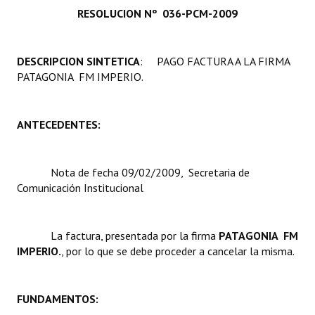
RESOLUCION Nº 036-PCM-2009
Programas
LEGISLACIÓN
DESCRIPCION SINTETICA
: PAGO FACTURA A LA FIRMA
PATAGONIA  FM IMPERIO.
Constitución Nacional
Constitución Provincial
ANTECEDENTES:
Carta Orgánica 2007
Reglamento Interno
Nota de fecha 09/02/2009, Secretaria de
Comunicación Institucional
Digesto
Organigrama
La factura, presentada por la firma 
PATAGONIA  FM
IMPERIO.
, por lo que se debe proceder a cancelar la misma.
DOCUMENTOS
Informes de Gestión
FUNDAMENTOS:
Proyectos Presentados