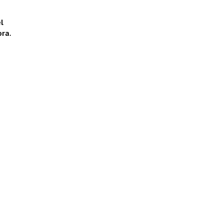
l
ora.