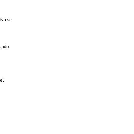
iva se
gundo
el