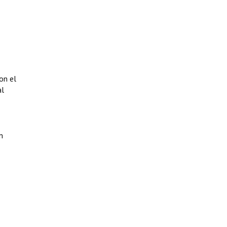
on el
al
ún