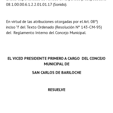
INSTITUCIONAL
08.1.00.00.6.1.2.2.01.01.17 (Sonido).
Antiguos Pobladores
En virtud de las atribuciones otorgadas por el Art. 08º)
Noticias Destacadas
inciso "f del Texto Ordenado (Resolución Nº 143-CM-95)
del Reglamento Interno del Concejo Municipal.
Registros y Distinciones
Datos Históricos
Premio al Mérito - Registro
EL VICED PRESIDENTE PRIMERO A CARGO DEL CONCEJO
MUNICIPAL DE
Audiencias Públicas - Registro
SAN CARLOS DE BARILOCHE
Mujeres que Dejaron Huellas - Registro
Periodistas Decanos - Registro
RESUELVE
Ciudadano Ilustre - Registro
Banca del Vecino - Registro