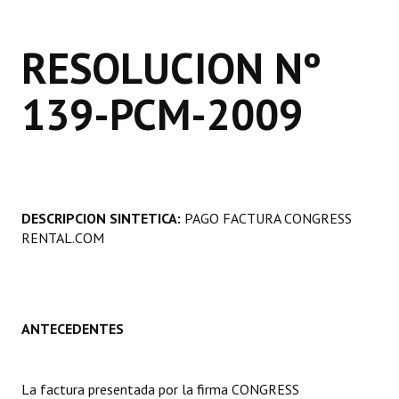
Programas
RESOLUCION Nº
LEGISLACIÓN
139-PCM-2009
Constitución Nacional
Constitución Provincial
Carta Orgánica 2007
Reglamento Interno
DESCRIPCION SINTETICA:
PAGO FACTURA CONGRESS
RENTAL.COM
Digesto
Organigrama
DOCUMENTOS
ANTECEDENTES
Informes de Gestión
La factura presentada por la firma CONGRESS
Proyectos Presentados