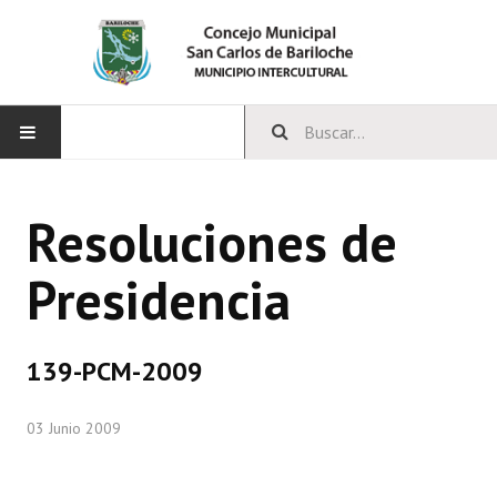
INICIO
Resoluciones de
CONCEJO
Presidencia
Bloques Políticos
Integrantes del Concejo
139-PCM-2009
Comisiones Permanentes
03 Junio 2009
Comisiones Especiales
Concejales Mandato Cumplido