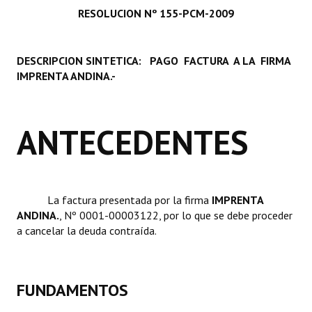
RESOLUCION Nº 155-PCM-2009
Programas
LEGISLACIÓN
DESCRIPCION SINTETICA: PAGO FACTURA A LA FIRMA
IMPRENTA ANDINA.-
Constitución Nacional
Constitución Provincial
ANTECEDENTES
Carta Orgánica 2007
Reglamento Interno
Digesto
La factura presentada por la firma 
IMPRENTA
ANDINA.
, Nº 0001-00003122, por lo que se debe proceder
Organigrama
a cancelar la deuda contraída.
DOCUMENTOS
Informes de Gestión
FUNDAMENTOS
Proyectos Presentados