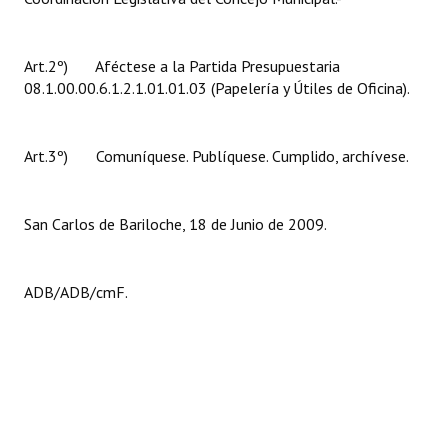
Huéspedes de Honor - Registro
Antiguos Pobladores - Registro
Art.2º) Aféctese a la Partida Presupuestaria
08.1.00.00.6.1.2.1.01.01.03 (Papelería y Útiles de Oficina).
Reconocimientos - Registro
Bariloche, Municipio intercultural
Art.3º) Comuníquese. Publíquese. Cumplido, archívese.
Entrega de distinciones
San Carlos de Bariloche, 18 de Junio de 2009.
REFORMA DE LA CARTA ORGÁNICA
ADB/ADB/cmF.