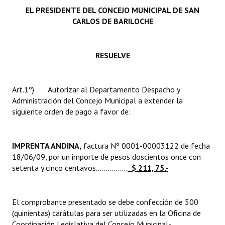
INSTITUCIONAL
EL PRESIDENTE DEL CONCEJO MUNICIPAL DE SAN
CARLOS DE BARILOCHE
Antiguos Pobladores
Noticias Destacadas
RESUELVE
Registros y Distinciones
Art.1º) Autorizar al Departamento Despacho y
Datos Históricos
Administración del Concejo Municipal a extender la
siguiente orden de pago a favor de:
Premio al Mérito - Registro
Audiencias Públicas - Registro
IMPRENTA ANDINA,
factura Nº 0001-00003122 de fecha
Mujeres que Dejaron Huellas - Registro
18/06/09, por un importe de pesos doscientos once con
setenta y cinco centavos................
$ 211, 75.-
Periodistas Decanos - Registro
Ciudadano Ilustre - Registro
El comprobante presentado se debe confección de 500
(quinientas) carátulas para ser utilizadas en la Oficina de
Banca del Vecino - Registro
Coordinación Legislativa del Concejo Municipal.-