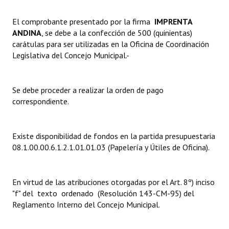
Dictámenes Asesoría Letrada
El comprobante presentado por la firma 
IMPRENTA
ANDINA
, se debe a la confección de 500 (quinientas)
Actas de Sesión
carátulas para ser utilizadas en la Oficina de Coordinación
Legislativa del Concejo Municipal.-
Informes de Unidad Coordinadora
Ejecución Presupuestaria
Se debe proceder a realizar la orden de pago
correspondiente.
Actas de Audiencias Públicas
NORMATIVA
Existe disponibilidad de fondos en la partida presupuestaria
08.1.00.00.6.1.2.1.01.01.03 (Papelería y Útiles de Oficina).
Comunicaciones
Declaraciones
En virtud de las atribuciones otorgadas por el Art. 8º) inciso
Resoluciones
"f" del texto ordenado (Resolución 143-CM-95) del
Reglamento Interno del Concejo Municipal.
Resoluciones de Presidencia