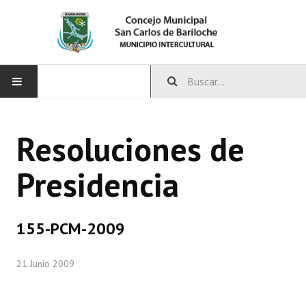
INICIO
Resoluciones de
CONCEJO
Presidencia
Bloques Políticos
Integrantes del Concejo
155-PCM-2009
Comisiones Permanentes
21 Junio 2009
Comisiones Especiales
Concejales Mandato Cumplido