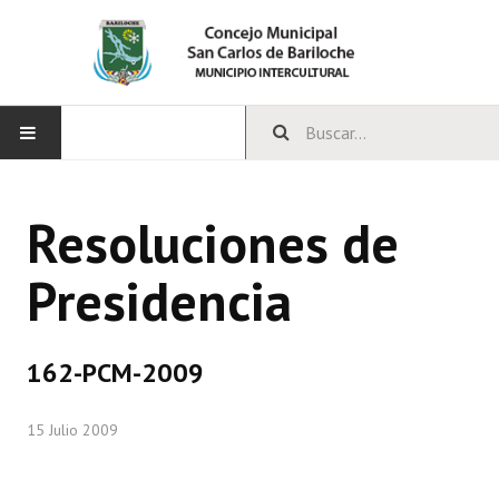
INICIO
Resoluciones de
CONCEJO
Presidencia
Bloques Políticos
Integrantes del Concejo
162-PCM-2009
Comisiones Permanentes
15 Julio 2009
Comisiones Especiales
Concejales Mandato Cumplido