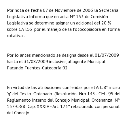
Por nota de fecha 07 de Noviembre de 2006 la Secretaria
Dictámenes Asesoría Letrada
Legislativa Informa que en acta Nº 153 de Comisión
Legislativa se determino asignar un adicional del 20 %
Actas de Sesión
sobre CAT.16 por el manejo de la fotocopiadora en forma
rotativa.-.-
Informes de Unidad Coordinadora
Ejecución Presupuestaria
Por lo antes mencionado se designa desde el 01/07/2009
Actas de Audiencias Públicas
hasta el 31/08/2009 inclusive, al agente Municipal
Facundo Fuentes-Categoría 02
NORMATIVA
Comunicaciones
En virtud de las atribuciones conferidas por el Art. 8º inciso
"g" del Texto Ordenado (Resolución Nro 143 - CM - 95 del
Declaraciones
Reglamento Interno del Concejo Municipal; Ordenanza Nº
137-C-88 Cap. XXXIV - Art. 173º relacionado con personal
Resoluciones
del Concejo.
Resoluciones de Presidencia