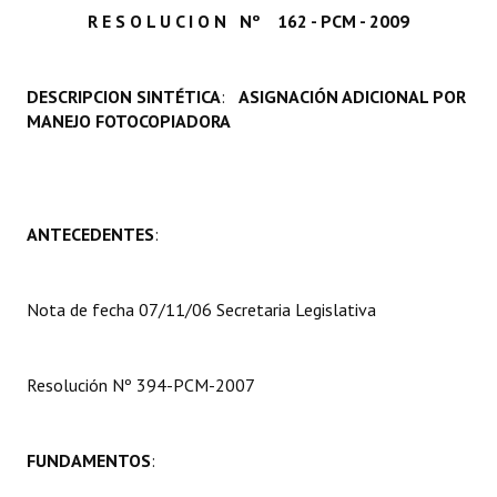
R E S O L U C I O N Nº 162 - PCM - 2009
Programas
LEGISLACIÓN
DESCRIPCION SINTÉTICA
:
ASIGNACIÓN ADICIONAL POR
MANEJO FOTOCOPIADORA
Constitución Nacional
Constitución Provincial
Carta Orgánica 2007
ANTECEDENTES
:
Reglamento Interno
Digesto
Nota de fecha 07/11/06 Secretaria Legislativa
Organigrama
Resolución Nº 394-PCM-2007
DOCUMENTOS
Informes de Gestión
FUNDAMENTOS
:
Proyectos Presentados