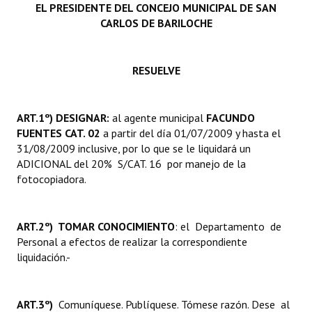
EL PRESIDENTE DEL CONCEJO MUNICIPAL DE SAN
INSTITUCIONAL
CARLOS DE BARILOCHE
Antiguos Pobladores
Noticias Destacadas
RESUELVE
Registros y Distinciones
ART.1º) DESIGNAR:
al agente municipal
FACUNDO
Datos Históricos
FUENTES CAT. 02
a partir del día 01/07/2009 y hasta el
31/08/2009 inclusive, por lo que se le liquidará un
Premio al Mérito - Registro
ADICIONAL del 20% S/CAT. 16 por manejo de la
fotocopiadora.
Audiencias Públicas - Registro
Mujeres que Dejaron Huellas - Registro
ART.2º) TOMAR CONOCIMIENTO
: el Departamento de
Periodistas Decanos - Registro
Personal a efectos de realizar la correspondiente
liquidación.-
Ciudadano Ilustre - Registro
Banca del Vecino - Registro
ART.3º)
Comuníquese. Publíquese. Tómese razón. Dese al