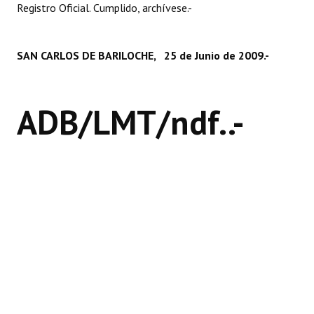
Registro Oficial. Cumplido, archívese.-
Huéspedes de Honor - Registro
Antiguos Pobladores - Registro
SAN CARLOS DE BARILOCHE, 25 de Junio de 2009.-
Reconocimientos - Registro
Bariloche, Municipio intercultural
ADB/LMT/ndf..-
Entrega de distinciones
REFORMA DE LA CARTA ORGÁNICA