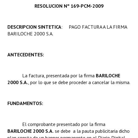
RESOLUCION Nº 169-PCM-2009
Programas
LEGISLACIÓN
DESCRIPCION SINTETICA
: PAGO FACTURA A LA FIRMA
BARILOCHE 2000 S.A.
Constitución Nacional
Constitución Provincial
ANTECEDENTES:
Carta Orgánica 2007
Reglamento Interno
La factura, presentada por la firma 
BARILOCHE
2000 S.A.
, por lo que se debe proceder a cancelar la misma.
Digesto
Organigrama
FUNDAMENTOS:
DOCUMENTOS
El comprobante presentado por la firma
Informes de Gestión
BARILOCHE 2000 S.A.
se debe a la pauta publicitaria dicho
plan consta de un banner permanente en el Diario Digital,
Proyectos Presentados