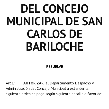
DEL CONCEJO
INSTITUCIONAL
Antiguos Pobladores
MUNICIPAL DE SAN
Noticias Destacadas
CARLOS DE
Registros y Distinciones
BARILOCHE
Datos Históricos
Premio al Mérito - Registro
Audiencias Públicas - Registro
RESUELVE
Mujeres que Dejaron Huellas - Registro
Art.1º)
AUTORIZAR
: al Departamento Despacho y
Periodistas Decanos - Registro
Administración del Concejo Municipal a extender la
siguiente orden de pago según siguiente detalle a favor de:
Ciudadano Ilustre - Registro
Banca del Vecino - Registro