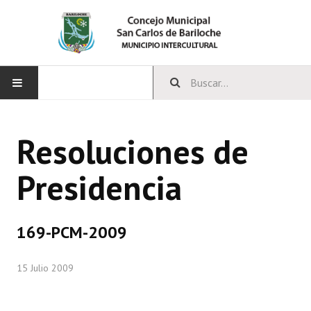
INICIO
Resoluciones de
CONCEJO
Presidencia
Bloques Políticos
Integrantes del Concejo
169-PCM-2009
Comisiones Permanentes
15 Julio 2009
Comisiones Especiales
Concejales Mandato Cumplido