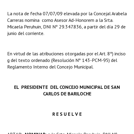
INSTITUCIONAL
La nota de fecha 07/07/09 elevada por la Concejal Arabela
Antiguos Pobladores
Carreras nomina como Asesor Ad-Honorem a la Srta.
Micaela Peruhuin, DNI Nº 29.347.836, a partir del día 29 de
Noticias Destacadas
junio del corriente.
Registros y Distinciones
En virtud de las atribuciones otorgadas por el Art. 8º) inciso
Datos Históricos
g del texto ordenado (Resolución Nº 143-PCM-95) del
Reglamento Interno del Concejo Municipal.
Premio al Mérito - Registro
Audiencias Públicas - Registro
EL PRESIDENTE DEL CONCEJO MUNICIPAL DE SAN
Mujeres que Dejaron Huellas - Registro
CARLOS DE BARILOCHE
Periodistas Decanos - Registro
R E S U E L V E
Ciudadano Ilustre - Registro
Banca del Vecino - Registro