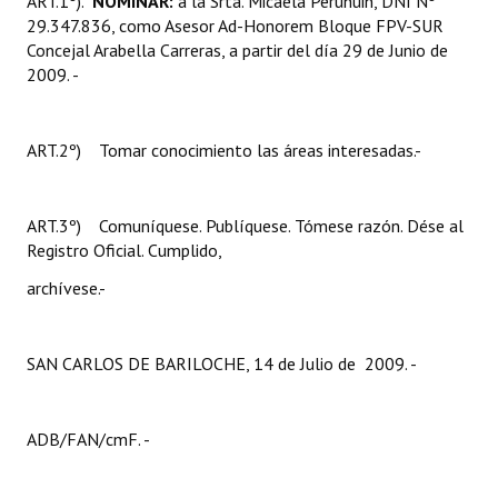
ART.1º).
NOMINAR:
a la Srta. Micaela Peruhuin, DNI Nº
Huéspedes de Honor - Registro
29.347.836, como Asesor Ad-Honorem Bloque FPV-SUR
Concejal Arabella Carreras, a partir del día 29 de Junio de
Antiguos Pobladores - Registro
2009. -
Reconocimientos - Registro
ART.2º) Tomar conocimiento las áreas interesadas.-
Bariloche, Municipio intercultural
Entrega de distinciones
ART.3º) Comuníquese. Publíquese. Tómese razón. Dése al
Registro Oficial. Cumplido,
REFORMA DE LA CARTA ORGÁNICA
archívese.-
SAN CARLOS DE BARILOCHE, 14 de Julio de 2009. -
ADB/FAN/cmF. -