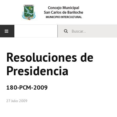
INICIO
Resoluciones de
CONCEJO
Presidencia
Bloques Políticos
Integrantes del Concejo
180-PCM-2009
Comisiones Permanentes
27 Julio 2009
Comisiones Especiales
Concejales Mandato Cumplido