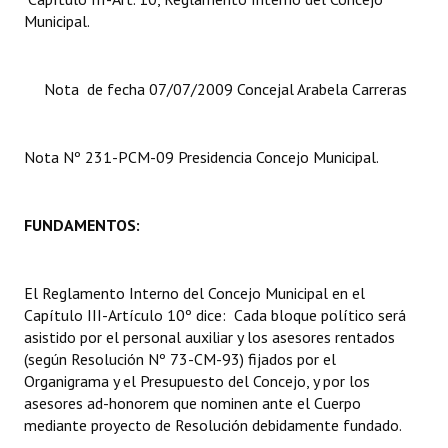
Municipal.
Dictámenes Asesoría Letrada
Actas de Sesión
Nota de fecha 07/07/2009 Concejal Arabela Carreras
Informes de Unidad Coordinadora
Nota Nº 231-PCM-09 Presidencia Concejo Municipal.
Ejecución Presupuestaria
Actas de Audiencias Públicas
FUNDAMENTOS:
NORMATIVA
El Reglamento Interno del Concejo Municipal en el
Comunicaciones
Capítulo III-Artículo 10º dice:  Cada bloque político será
Declaraciones
asistido por el personal auxiliar y los asesores rentados
(según Resolución Nº 73-CM-93) fijados por el
Resoluciones
Organigrama y el Presupuesto del Concejo, y por los
asesores ad-honorem que nominen ante el Cuerpo
Resoluciones de Presidencia
mediante proyecto de Resolución debidamente fundado.