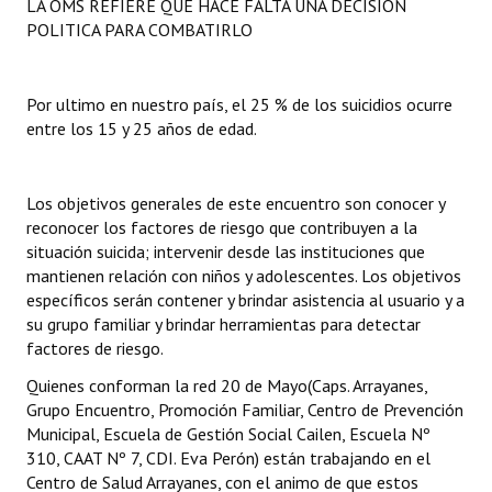
LA OMS REFIERE QUE HACE FALTA UNA DECISION
Huéspedes de Honor - Registro
POLITICA PARA COMBATIRLO
Antiguos Pobladores - Registro
Por ultimo en nuestro país, el 25 % de los suicidios ocurre
Reconocimientos - Registro
entre los 15 y 25 años de edad.
Bariloche, Municipio intercultural
Entrega de distinciones
Los objetivos generales de este encuentro son conocer y
reconocer los factores de riesgo que contribuyen a la
REFORMA DE LA CARTA ORGÁNICA
situación suicida; intervenir desde las instituciones que
mantienen relación con niños y adolescentes. Los objetivos
específicos serán contener y brindar asistencia al usuario y a
su grupo familiar y brindar herramientas para detectar
factores de riesgo.
Quienes conforman la red 20 de Mayo(Caps. Arrayanes,
Grupo Encuentro, Promoción Familiar, Centro de Prevención
Municipal, Escuela de Gestión Social Cailen, Escuela Nº
310, CAAT Nº 7, CDI. Eva Perón) están trabajando en el
Centro de Salud Arrayanes, con el animo de que estos