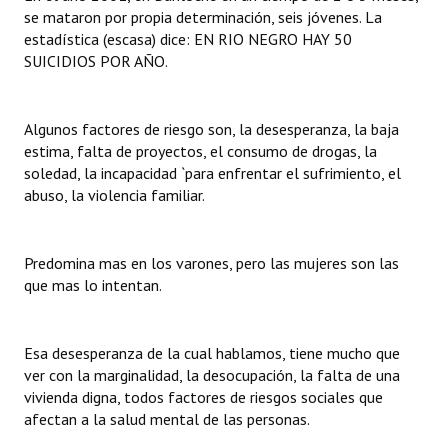
INSTITUCIONAL
se mataron por propia determinación, seis jóvenes. La
estadística (escasa) dice: EN RIO NEGRO HAY 50
Antiguos Pobladores
SUICIDIOS POR AÑO.
Noticias Destacadas
Algunos factores de riesgo son, la desesperanza, la baja
Registros y Distinciones
estima, falta de proyectos, el consumo de drogas, la
soledad, la incapacidad `para enfrentar el sufrimiento, el
Datos Históricos
abuso, la violencia familiar.
Premio al Mérito - Registro
Predomina mas en los varones, pero las mujeres son las
Audiencias Públicas - Registro
que mas lo intentan.
Mujeres que Dejaron Huellas - Registro
Periodistas Decanos - Registro
Esa desesperanza de la cual hablamos, tiene mucho que
ver con la marginalidad, la desocupación, la falta de una
Ciudadano Ilustre - Registro
vivienda digna, todos factores de riesgos sociales que
afectan a la salud mental de las personas.
Banca del Vecino - Registro