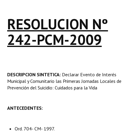
Programas
RESOLUCION Nº
LEGISLACIÓN
242-PCM-2009
Constitución Nacional
Constitución Provincial
Carta Orgánica 2007
Reglamento Interno
DESCRIPCION SINTETICA:
Declarar Evento de Interés
Municipal y Comunitario las Primeras Jornadas Locales de
Digesto
Prevención del Suicidio: Cuidados para la Vida
Organigrama
ANTECEDENTES:
DOCUMENTOS
Informes de Gestión
Ord. 704- CM- 1997.
Proyectos Presentados