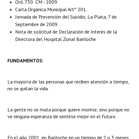
Ord. 730  CM - 2009
Carta Orgánica Municipal Artº 201.
Dictámenes Asesoría Letrada
Jornada de Prevención del Suicidio, La Plata, 7 de
Septiembre de 2009.
Actas de Sesión
Nota de solicitud de Declaración de Interés de la
Informes de Unidad Coordinadora
Directora del Hospital Zonal Bariloche
Ejecución Presupuestaria
FUNDAMENTOS:
Actas de Audiencias Públicas
NORMATIVA
La mayoría de las personas que reciben atención a tiempo,
no se quitan la vida.
Comunicaciones
Declaraciones
La gente no se mata porque quiere morirse, sino porque no
ve ninguna esperanza de sentirse mejor en el futuro.
Resoluciones
Resoluciones de Presidencia
En el año 2001, en Bariloche en un tiempo de 2 o 3 meses,