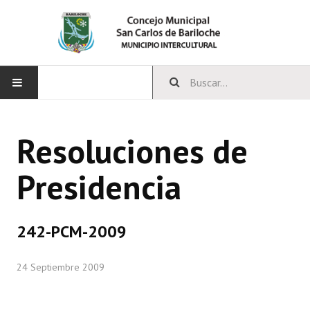
INICIO
Resoluciones de
CONCEJO
Presidencia
Bloques Políticos
Integrantes del Concejo
242-PCM-2009
Comisiones Permanentes
24 Septiembre 2009
Comisiones Especiales
Concejales Mandato Cumplido