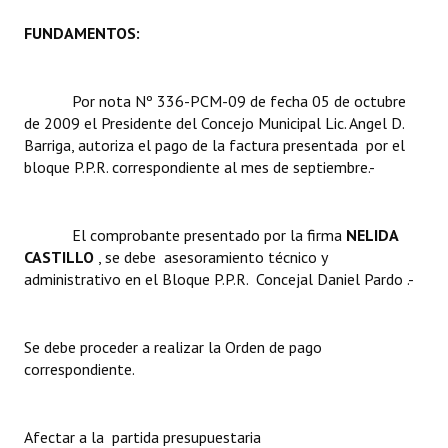
FUNDAMENTOS:
Dictámenes Asesoría Letrada
Actas de Sesión
Por nota Nº 336-PCM-09 de fecha 05 de octubre
de 2009 el Presidente del Concejo Municipal Lic. Angel D.
Informes de Unidad Coordinadora
Barriga, autoriza el pago de la factura presentada por el
Ejecución Presupuestaria
bloque P.P.R. correspondiente al mes de septiembre.-
Actas de Audiencias Públicas
El comprobante presentado por la firma 
NELIDA
NORMATIVA
CASTILLO 
, se debe asesoramiento técnico y
administrativo en el Bloque P.P.R.  Concejal Daniel Pardo .-
Comunicaciones
Declaraciones
Se debe proceder a realizar la Orden de pago
correspondiente.
Resoluciones
Resoluciones de Presidencia
Afectar a la partida presupuestaria