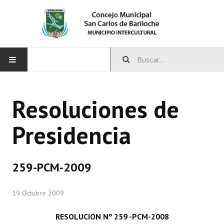
INICIO
Resoluciones de
CONCEJO
Presidencia
Bloques Políticos
Integrantes del Concejo
259-PCM-2009
Comisiones Permanentes
19 Octubre 2009
Comisiones Especiales
Concejales Mandato Cumplido
RESOLUCION Nº 259 -PCM-2008