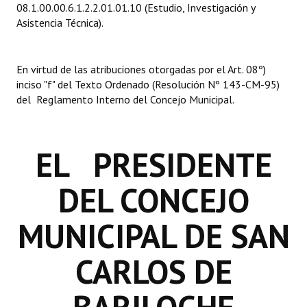
08.1.00.00.6.1.2.2.01.01.10 (Estudio, Investigación y
INSTITUCIONAL
Asistencia Técnica).
Antiguos Pobladores
En virtud de las atribuciones otorgadas por el Art. 08º)
Noticias Destacadas
inciso "f" del Texto Ordenado (Resolución Nº 143-CM-95)
Registros y Distinciones
del Reglamento Interno del Concejo Municipal.
Datos Históricos
EL PRESIDENTE
Premio al Mérito - Registro
Audiencias Públicas - Registro
DEL CONCEJO
Mujeres que Dejaron Huellas - Registro
MUNICIPAL DE SAN
Periodistas Decanos - Registro
CARLOS DE
Ciudadano Ilustre - Registro
Banca del Vecino - Registro