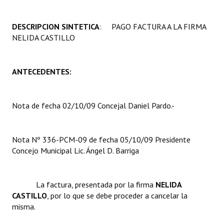
Programas
DESCRIPCION SINTETICA
: PAGO FACTURA A LA FIRMA
LEGISLACIÓN
NELIDA CASTILLO 
Constitución Nacional
ANTECEDENTES:
Constitución Provincial
Carta Orgánica 2007
Nota de fecha 02/10/09 Concejal Daniel Pardo.-
Reglamento Interno
Digesto
Nota Nº 336-PCM-09 de fecha 05/10/09 Presidente
Concejo Municipal Lic. Ángel D. Barriga
Organigrama
DOCUMENTOS
La factura, presentada por la firma 
NELIDA
CASTILLO
, por lo que se debe proceder a cancelar la
Informes de Gestión
misma.
Proyectos Presentados