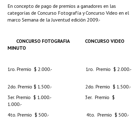
En concepto de pago de premios a ganadores en las
Huéspedes de Honor - Registro
categorías de Concurso Fotografía y Concurso Video en el
Antiguos Pobladores - Registro
marco Semana de la Juventud edición 2009.-
Reconocimientos - Registro
CONCURSO FOTOGRAFIA
CONCURSO VIDEO
Bariloche, Municipio intercultural
MINUTO
Entrega de distinciones
1ro. Premio $ 2.000.- 1ro. Premio $ 2.000.-
REFORMA DE LA CARTA ORGÁNICA
2do. Premio $ 1.500.- 2do. Premio $ 1.500.-
3er. Premio $ 1.000.- 3er. Premio $
1.000.-
4to. Premio $ 500.- 4to. Premio $ 500.-