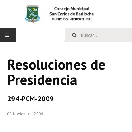
INICIO
Resoluciones de
CONCEJO
Presidencia
Bloques Políticos
Integrantes del Concejo
294-PCM-2009
Comisiones Permanentes
09 Noviembre 2009
Comisiones Especiales
Concejales Mandato Cumplido