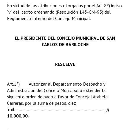
INSTITUCIONAL
En virtud de las atribuciones otorgadas por el Art. 8º) inciso
"v" del texto ordenando (Resolución 143-CM-95) del
Antiguos Pobladores
Reglamento Interno del Concejo Municipal.
Noticias Destacadas
EL PRESIDENTE DEL CONCEJO MUNICIPAL DE SAN
Registros y Distinciones
CARLOS DE BARILOCHE
Datos Históricos
RESUELVE
Premio al Mérito - Registro
Audiencias Públicas - Registro
Art.1º) Autorizar al Departamento Despacho y
Mujeres que Dejaron Huellas - Registro
Administración del Concejo Municipal a extender la
siguiente orden de pago a favor de Concejal Arabela
Periodistas Decanos - Registro
Carreras, por la suma de pesos, diez
mil...............................................................................
$
Ciudadano Ilustre - Registro
10.000,00.-
Banca del Vecino - Registro