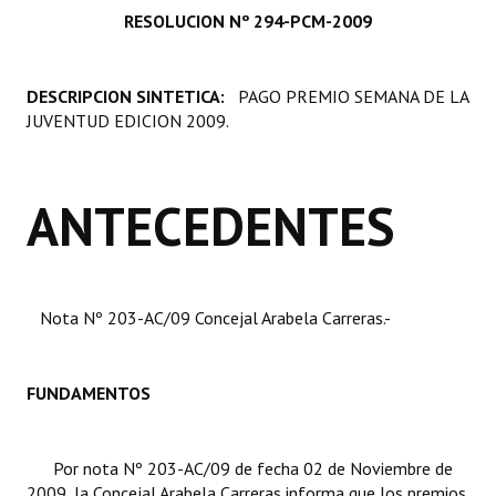
RESOLUCION Nº 294-PCM-2009
Programas
LEGISLACIÓN
DESCRIPCION SINTETICA:
PAGO PREMIO SEMANA DE LA
JUVENTUD EDICION 2009.
Constitución Nacional
Constitución Provincial
ANTECEDENTES
Carta Orgánica 2007
Reglamento Interno
Digesto
Nota Nº 203-AC/09 Concejal Arabela Carreras.-
Organigrama
FUNDAMENTOS
DOCUMENTOS
Informes de Gestión
Por nota Nº 203-AC/09 de fecha 02 de Noviembre de
2009, la Concejal Arabela Carreras informa que los premios
Proyectos Presentados