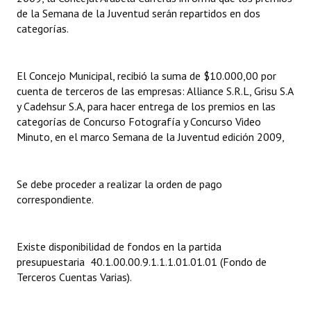
de la Semana de la Juventud serán repartidos en dos
categorías.
Dictámenes Asesoría Letrada
Actas de Sesión
El Concejo Municipal, recibió la suma de $10.000,00 por
Informes de Unidad Coordinadora
cuenta de terceros de las empresas: Alliance S.R.L, Grisu S.A
y Cadehsur S.A, para hacer entrega de los premios en las
Ejecución Presupuestaria
categorías de Concurso Fotografía y Concurso Video
Minuto, en el marco Semana de la Juventud edición 2009,
Actas de Audiencias Públicas
NORMATIVA
Se debe proceder a realizar la orden de pago
correspondiente.
Comunicaciones
Declaraciones
Existe disponibilidad de fondos en la partida
presupuestaria 40.1.00.00.9.1.1.1.01.01.01 (Fondo de
Resoluciones
Terceros Cuentas Varias).
Resoluciones de Presidencia