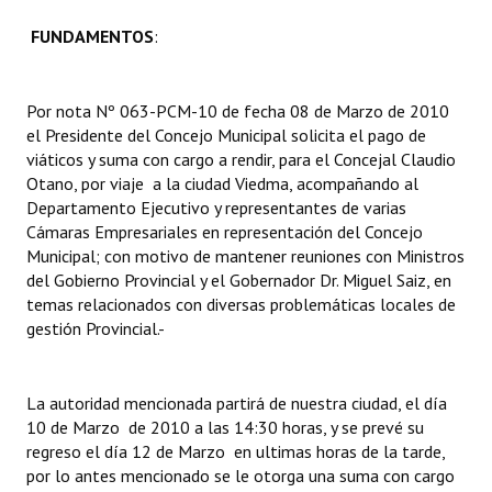
FUNDAMENTOS
:
Dictámenes Asesoría Letrada
Actas de Sesión
Por nota Nº 063-PCM-10 de fecha 08 de Marzo de 2010
el Presidente del Concejo Municipal solicita el pago de
Informes de Unidad Coordinadora
viáticos y suma con cargo a rendir, para el Concejal Claudio
Ejecución Presupuestaria
Otano, por viaje a la ciudad Viedma, acompañando al
Departamento Ejecutivo y representantes de varias
Actas de Audiencias Públicas
Cámaras Empresariales en representación del Concejo
Municipal; con motivo de mantener reuniones con Ministros
NORMATIVA
del Gobierno Provincial y el Gobernador Dr. Miguel Saiz, en
temas relacionados con diversas problemáticas locales de
Comunicaciones
gestión Provincial.-
Declaraciones
La autoridad mencionada partirá de nuestra ciudad, el día
Resoluciones
10 de Marzo de 2010 a las 14:30 horas, y se prevé su
regreso el día 12 de Marzo en ultimas horas de la tarde,
Resoluciones de Presidencia
por lo antes mencionado se le otorga una suma con cargo