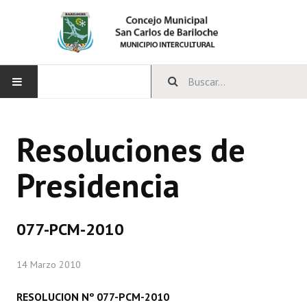
INICIO
Resoluciones de
CONCEJO
Presidencia
Bloques Políticos
Integrantes del Concejo
077-PCM-2010
Comisiones Permanentes
14 Marzo 2010
Comisiones Especiales
Concejales Mandato Cumplido
RESOLUCION Nº 077-PCM-2010