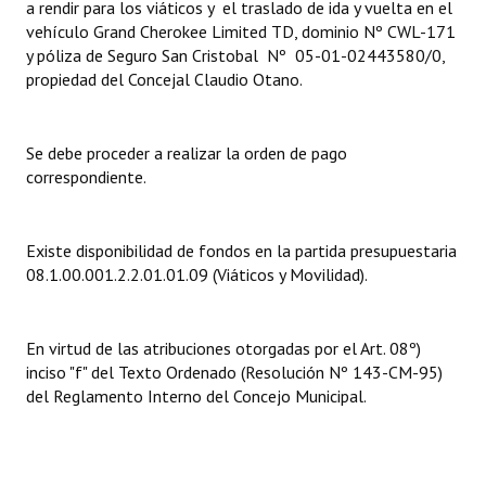
a rendir para los viáticos y el traslado de ida y vuelta en el
INSTITUCIONAL
vehículo Grand Cherokee Limited TD, dominio Nº CWL-171
y póliza de Seguro San Cristobal Nº 05-01-02443580/0,
Antiguos Pobladores
propiedad del Concejal Claudio Otano.
Noticias Destacadas
Se debe proceder a realizar la orden de pago
Registros y Distinciones
correspondiente.
Datos Históricos
Premio al Mérito - Registro
Existe disponibilidad de fondos en la partida presupuestaria
08.1.00.001.2.2.01.01.09 (Viáticos y Movilidad).
Audiencias Públicas - Registro
Mujeres que Dejaron Huellas - Registro
En virtud de las atribuciones otorgadas por el Art. 08º)
inciso "f" del Texto Ordenado (Resolución Nº 143-CM-95)
Periodistas Decanos - Registro
del Reglamento Interno del Concejo Municipal.
Ciudadano Ilustre - Registro
Banca del Vecino - Registro