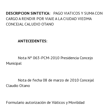
Programas
DESCRIPCION SINTETICA:
PAGO VIATICOS Y SUMA CON
LEGISLACIÓN
CARGO A RENDIR POR VIAJE A LA CIUDAD VIEDMA
CONCEJAL CALUDIO OTANO
Constitución Nacional
Constitución Provincial
ANTECEDENTES:
Carta Orgánica 2007
Nota Nº 063-PCM-2010 Presidencia Concejo
Reglamento Interno
Municipal
Digesto
Organigrama
Nota de fecha 08 de marzo de 2010 Concejal
Claudio Otano
DOCUMENTOS
Informes de Gestión
Formulario autorización de Viáticos y Movilidad
Proyectos Presentados