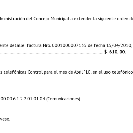
nistración del Concejo Municipal a extender la siguiente orden d
uiente detalle: factura Nro. 0001000007135 de fecha 15/04/2010,
............................................................................
$
610, 00.-
s telefónicas Control para el mes de Abril ´10, en el uso telefónico
00.00.6.1.2.2.01.01.04 (Comunicaciones).
vese.