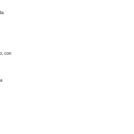
da.
o, con
la