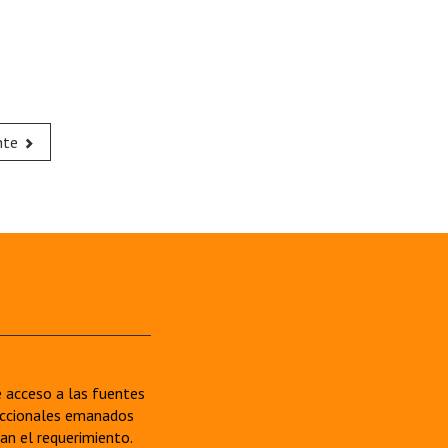
nte
re acceso a las fuentes
sdiccionales emanados
van el requerimiento.