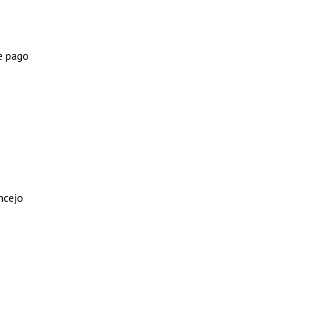
e pago
ncejo