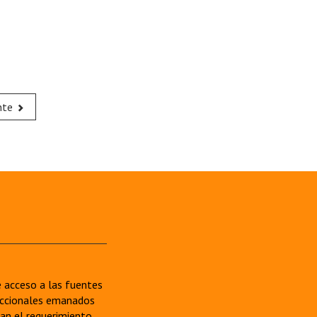
nte
re acceso a las fuentes
sdiccionales emanados
van el requerimiento.