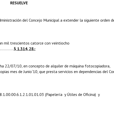
RESUELVE
nistración del Concejo Municipal a extender la siguiente orden d
n mil trescientos catorce con veintiocho
.............
$ 1.314, 28.-
7/10, en concepto de alquiler de máquina fotocopiadora,
opias mes de Junio`10, que presta servicios en dependencias del Co
1.00.00.6.1.2.1.01.01.03 (Papelería y Útiles de Oficina) y