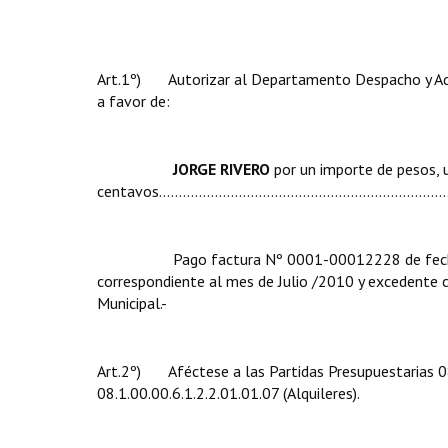
Art.1º) Autorizar al Departamento Despacho y Admi
a favor de:
JORGE RIVERO
por un importe de pesos, u
centavos.........................................................................
Pago factura Nº 0001-00012228 de fecha 22/0
correspondiente al mes de Julio /2010 y excedente c
Municipal.-
Art.2º) Aféctese a las Partidas Presupuestarias 08.
08.1.00.00.6.1.2.2.01.01.07 (Alquileres).