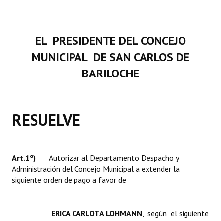
INSTITUCIONAL
Antiguos Pobladores
EL PRESIDENTE DEL CONCEJO
Noticias Destacadas
MUNICIPAL DE SAN CARLOS DE
Registros y Distinciones
BARILOCHE
Datos Históricos
Premio al Mérito - Registro
RESUELVE
Audiencias Públicas - Registro
Mujeres que Dejaron Huellas - Registro
Art.1º)
Autorizar al Departamento Despacho y
Administración del Concejo Municipal a extender la
Periodistas Decanos - Registro
siguiente orden de pago a favor de
Ciudadano Ilustre - Registro
Banca del Vecino - Registro
ERICA CARLOTA LOHMANN
,
según el siguiente