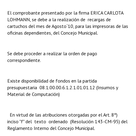
Dictámenes Asesoría Letrada
El comprobante presentado por la firma ERICA CARLOTA
LOHMANN, se debe a la realización de recargas de
Actas de Sesión
cartuchos del mes de Agosto`10, para las impresoras de las
oficinas dependientes, del Concejo Municipal.
Informes de Unidad Coordinadora
Ejecución Presupuestaria
Se debe proceder a realizar la orden de pago
correspondiente.
Actas de Audiencias Públicas
NORMATIVA
Existe disponibilidad de fondos en la partida
presupuestaria 08.1.00.00.6.1.2.1.01.01.12 (Insumos y
Comunicaciones
Material de Computación)
Declaraciones
Resoluciones
En virtud de las atribuciones otorgadas por el Art. 8º)
inciso "f" del texto ordenado (Resolución 143-CM-95) del
Resoluciones de Presidencia
Reglamento Interno del Concejo Municipal.