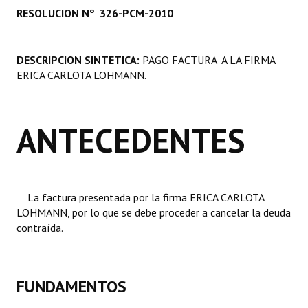
RESOLUCION Nº 326-PCM-2010
Programas
LEGISLACIÓN
DESCRIPCION SINTETICA:
PAGO FACTURA A LA FIRMA
ERICA CARLOTA LOHMANN.
Constitución Nacional
Constitución Provincial
ANTECEDENTES
Carta Orgánica 2007
Reglamento Interno
Digesto
La factura presentada por la firma ERICA CARLOTA
LOHMANN, por lo que se debe proceder a cancelar la deuda
Organigrama
contraída.
DOCUMENTOS
Informes de Gestión
FUNDAMENTOS
Proyectos Presentados