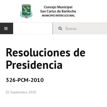
INICIO
Resoluciones de
CONCEJO
Presidencia
Bloques Políticos
Integrantes del Concejo
326-PCM-2010
Comisiones Permanentes
02 Septiembre 2010
Comisiones Especiales
Concejales Mandato Cumplido