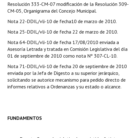
Resolución 333-CM-07 modificación de la Resolución 309-
CM-05, Organigrama del Concejo Municipal.
Dictámenes Asesoría Letrada
Nota 22-DDIL/vli-10 de fecha10 de marzo de 2010.
Actas de Sesión
Nota 25-DDIL/vli-10 de fecha 22 de marzo de 2010.
Informes de Unidad Coordinadora
Nota 64-DDIL/vli-10 de fecha 17/08/2010 enviada a
Asesoría Letrada y tratada en Comisión Legislativa del día
Ejecución Presupuestaria
01 de septiembre de 2010 como nota Nº 307-CL-10.
Actas de Audiencias Públicas
Nota 71-DDIL/vli-10 de fecha 20 de septiembre de 2010
enviada por la Jefa de Digesto a su superior jerárquico,
NORMATIVA
solicitando se autorice mecanismo para pedido directo de
informes relativos a Ordenanzas y su estado o alcance.
Comunicaciones
Declaraciones
Resoluciones
FUNDAMENTOS
Resoluciones de Presidencia