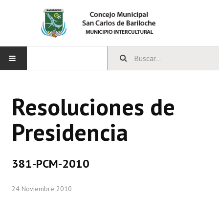
INICIO
Resoluciones de
CONCEJO
Presidencia
Bloques Políticos
Integrantes del Concejo
381-PCM-2010
Comisiones Permanentes
24 Noviembre 2010
Comisiones Especiales
Concejales Mandato Cumplido