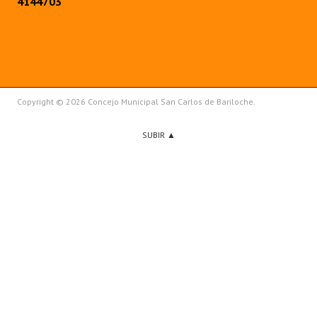
4144703
Copyright © 2026 Concejo Municipal San Carlos de Bariloche.
SUBIR ▲