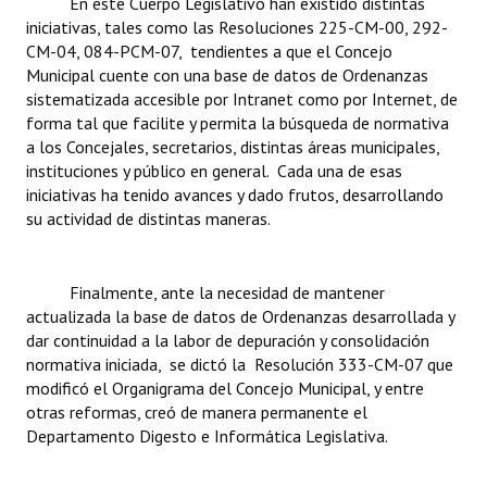
En este Cuerpo Legislativo han existido distintas
INSTITUCIONAL
iniciativas, tales como las Resoluciones 225-CM-00, 292-
CM-04, 084-PCM-07, tendientes a que el Concejo
Antiguos Pobladores
Municipal cuente con una base de datos de Ordenanzas
sistematizada accesible por Intranet como por Internet, de
Noticias Destacadas
forma tal que facilite y permita la búsqueda de normativa
a los Concejales, secretarios, distintas áreas municipales,
Registros y Distinciones
instituciones y público en general. Cada una de esas
iniciativas ha tenido avances y dado frutos, desarrollando
Datos Históricos
su actividad de distintas maneras.
Premio al Mérito - Registro
Audiencias Públicas - Registro
Finalmente, ante la necesidad de mantener
actualizada la base de datos de Ordenanzas desarrollada y
Mujeres que Dejaron Huellas - Registro
dar continuidad a la labor de depuración y consolidación
normativa iniciada, se dictó la Resolución 333-CM-07 que
Periodistas Decanos - Registro
modificó el Organigrama del Concejo Municipal, y entre
otras reformas, creó de manera permanente el
Ciudadano Ilustre - Registro
Departamento Digesto e Informática Legislativa.
Banca del Vecino - Registro