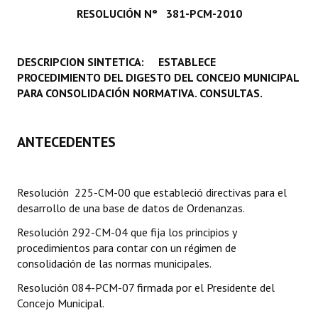
RESOLUCIÓN N° 381-PCM-2010
Programas
LEGISLACIÓN
DESCRIPCION SINTETICA: ESTABLECE
PROCEDIMIENTO DEL DIGESTO DEL CONCEJO MUNICIPAL
Constitución Nacional
PARA CONSOLIDACIÓN NORMATIVA. CONSULTAS.
Constitución Provincial
Carta Orgánica 2007
ANTECEDENTES
Reglamento Interno
Resolución 225-CM-00 que estableció directivas para el
Digesto
desarrollo de una base de datos de Ordenanzas.
Organigrama
Resolución 292-CM-04 que fija los principios y
procedimientos para contar con un régimen de
DOCUMENTOS
consolidación de las normas municipales.
Resolución 084-PCM-07 firmada por el Presidente del
Informes de Gestión
Concejo Municipal.
Proyectos Presentados